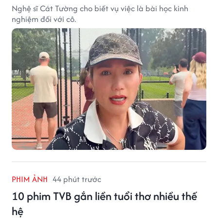
Nghệ sĩ Cát Tường cho biết vụ việc là bài học kinh
nghiệm đối với cô.
PHIM ẢNH
44 phút trước
10 phim TVB gắn liền tuổi thơ nhiều thế
hệ