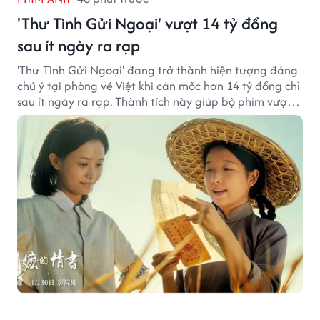
'Thư Tình Gửi Ngoại' vượt 14 tỷ đồng
sau ít ngày ra rạp
'Thư Tình Gửi Ngoại' đang trở thành hiện tượng đáng
chú ý tại phòng vé Việt khi cán mốc hơn 14 tỷ đồng chỉ
sau ít ngày ra rạp. Thành tích này giúp bộ phim vượt
kỳ vọng ban đầu và duy trì sức hút giữa cuộc cạnh
tranh của nhiều tác phẩm lớn.