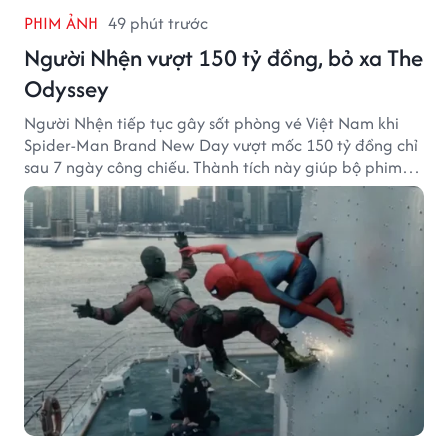
PHIM ẢNH
49 phút trước
Người Nhện vượt 150 tỷ đồng, bỏ xa The
Odyssey
Người Nhện tiếp tục gây sốt phòng vé Việt Nam khi
Spider-Man Brand New Day vượt mốc 150 tỷ đồng chỉ
sau 7 ngày công chiếu. Thành tích này giúp bộ phim
của Tom Holland tạo khoảng cách đáng kể với The
Odyssey trên đường đua doanh thu.