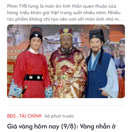
Phim TVB từng là món ăn tinh thần quen thuộc của
hàng triệu khán giả Việt trong suốt nhiều năm. Nhiều
tác phẩm không chỉ tạo nên cơn sốt màn ảnh nhỏ mà
còn trở thành ký ức khó quên của cả một thế hệ.
BĐS - TÀI CHÍNH
46 phút trước
Giá vàng hôm nay (9/8): Vàng nhẫn ở