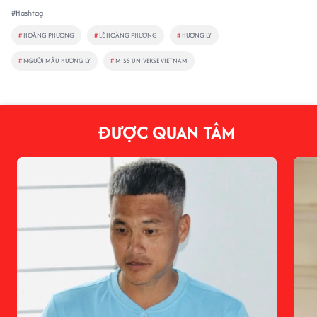
#Hashtag
#
HOÀNG PHƯƠNG
#
LÊ HOÀNG PHƯƠNG
#
HƯƠNG LY
#
NGƯỜI MẪU HƯƠNG LY
#
MISS UNIVERSE VIETNAM
ĐƯỢC QUAN TÂM