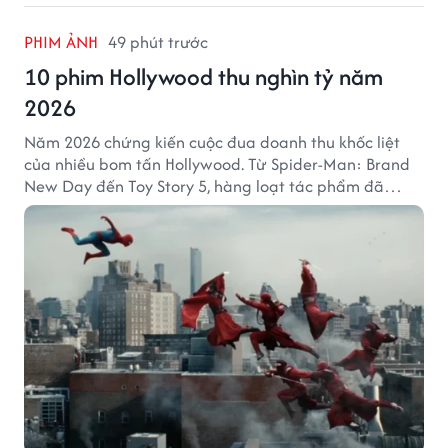
PHIM ẢNH
49 phút trước
10 phim Hollywood thu nghìn tỷ năm
2026
Năm 2026 chứng kiến cuộc đua doanh thu khốc liệt
của nhiều bom tấn Hollywood. Từ Spider-Man: Brand
New Day đến Toy Story 5, hàng loạt tác phẩm đã
mang về hàng chục nghìn tỷ đồng và tạo nên những
cột mốc đáng nhớ tại phòng vé toàn cầu.