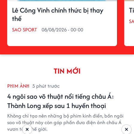
Lê Công Vinh chính thức bị thay
T
thế
S
SAO SPORT
08/08/2026 - 00:00
TIN MỚI
PHIM ẢNH
5 phút trước
4 ngôi sao võ thuật nổi tiếng châu Á:
Thành Long xếp sau 1 huyền thoại
Không chỉ tạo nên những bộ phim kinh điển, bốn ngôi
sao võ thuật này còn góp phần đưa điện ảnh châu Á
vươn tầm thế giới.
×
×