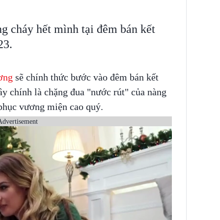
g cháy hết mình tại đêm bán kết
23.
ơng
sẽ chính thức bước vào đêm bán kết
ây chính là chặng đua "nước rút" của nàng
 phục vương miện cao quý.
Advertisement