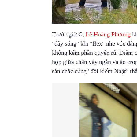
Trước giờ G,
Lê Hoàng Phương
kh
"dậy sóng" khi "flex" nhẹ vóc dán
không kém phần quyến rũ. Điểm ch
hợp giữa chân váy ngắn và áo cro
săn chắc cùng "đôi kiếm Nhật" thẳ