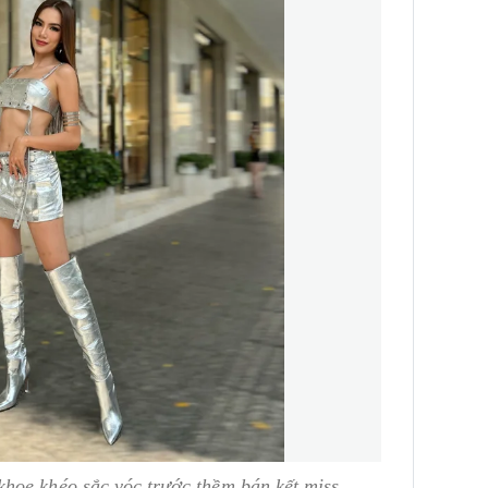
hoe khéo sắc vóc trước thềm bán kết miss