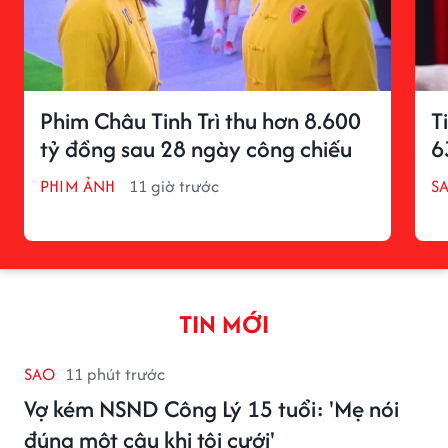
Phim Châu Tinh Trì thu hơn 8.600
T
tỷ đồng sau 28 ngày công chiếu
6
PHIM ẢNH
11 giờ trước
S
TIN MỚI
SAO
11 phút trước
Vợ kém NSND Công Lý 15 tuổi: 'Mẹ nói
đúng một câu khi tôi cưới'