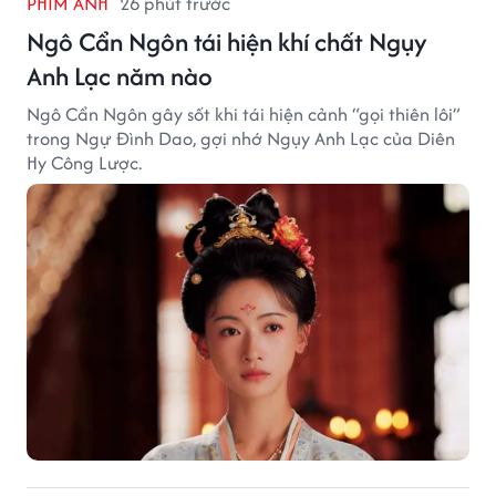
PHIM ẢNH
26 phút trước
Ngô Cẩn Ngôn tái hiện khí chất Ngụy
Anh Lạc năm nào
Ngô Cẩn Ngôn gây sốt khi tái hiện cảnh “gọi thiên lôi”
trong Ngự Đình Dao, gợi nhớ Ngụy Anh Lạc của Diên
Hy Công Lược.