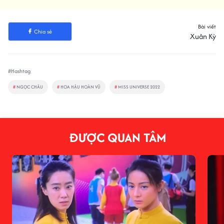
Bài viết
Chia sẻ
Xuân Kỳ
#Hashtag
#
NGỌC CHÂU
#
HOA HẬU HOÀN VŨ
#
MISS UNIVERSE 2022
ĐƯỢC QUAN TÂM