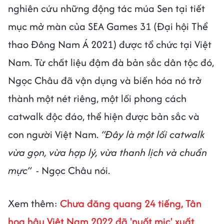
nghiên cứu những động tác múa Sen tại tiết
mục mở màn của SEA Games 31 (Đại hội Thể
thao Đông Nam Á 2021) được tổ chức tại Việt
Nam. Từ chất liệu đậm đà bản sắc dân tộc đó,
Ngọc Châu đã vận dụng và biến hóa nó trở
thành một nét riêng, một lối phong cách
catwalk độc đáo, thể hiện được bản sắc và
con người Việt Nam.
“Đây là một lối catwalk
vừa gọn, vừa hợp lý, vừa thanh lịch và chuẩn
mực”
- Ngọc Châu nói.
Xem thêm:
Chưa đăng quang 24 tiếng, Tân
hoa hậu Việt Nam 2022 đã 'nuốt mic' xuất