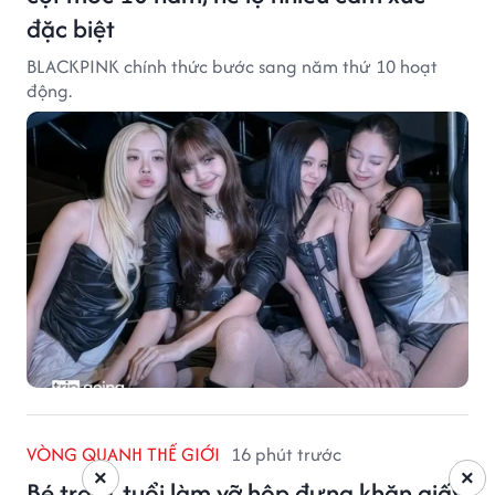
đặc biệt
BLACKPINK chính thức bước sang năm thứ 10 hoạt
động.
VÒNG QUANH THẾ GIỚI
16 phút trước
×
×
Bé trai 1 tuổi làm vỡ hộp đựng khăn giấy