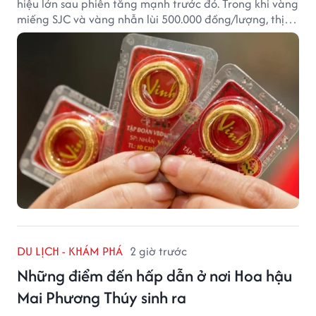
hiệu lớn sau phiên tăng mạnh trước đó. Trong khi vàng
miếng SJC và vàng nhẫn lùi 500.000 đồng/lượng, thị
trường vẫn duy trì mặt bằng giá cao, với sự chênh
lệch đáng kể giữa các doanh nghiệp.
DU LỊCH - KHÁM PHÁ
2 giờ trước
Những điểm đến hấp dẫn ở nơi Hoa hậu
Mai Phương Thúy sinh ra