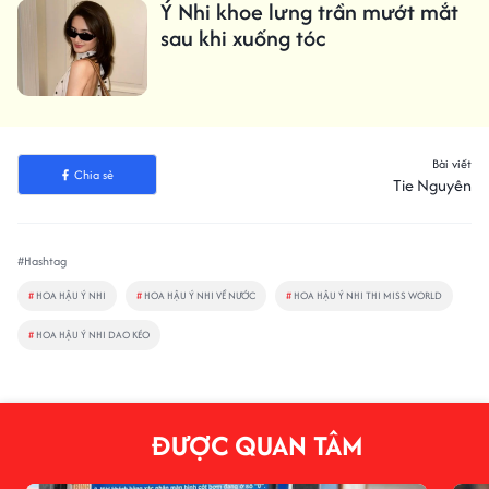
Ý Nhi khoe lưng trần mướt mắt
sau khi xuống tóc
Bài viết
Chia sẻ
Tie Nguyên
#Hashtag
#
HOA HẬU Ý NHI
#
HOA HẬU Ý NHI VỀ NƯỚC
#
HOA HẬU Ý NHI THI MISS WORLD
#
HOA HẬU Ý NHI DAO KÉO
ĐƯỢC QUAN TÂM