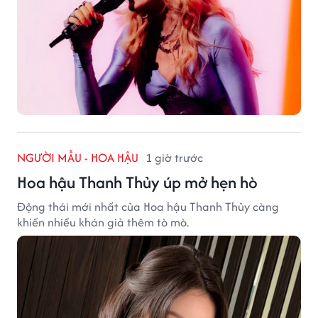
NGƯỜI MẪU - HOA HẬU
1 giờ trước
Hoa hậu Thanh Thủy úp mở hẹn hò
Động thái mới nhất của Hoa hậu Thanh Thủy càng
khiến nhiều khán giả thêm tò mò.