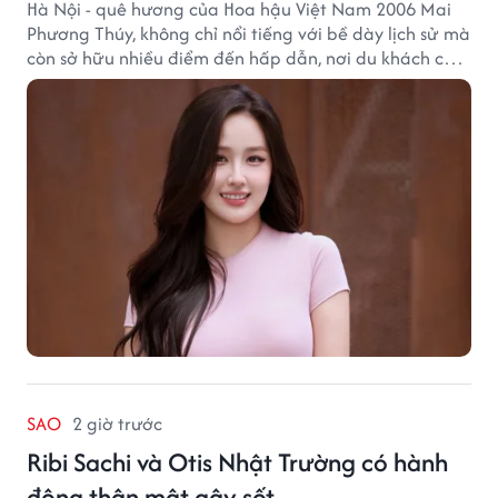
Hà Nội - quê hương của Hoa hậu Việt Nam 2006 Mai
Phương Thúy, không chỉ nổi tiếng với bề dày lịch sử mà
còn sở hữu nhiều điểm đến hấp dẫn, nơi du khách có
thể cảm nhận trọn vẹn vẻ đẹp cổ kính xen lẫn nhịp
sống hiện đại của Thủ đô.
SAO
2 giờ trước
Ribi Sachi và Otis Nhật Trường có hành
động thân mật gây sốt