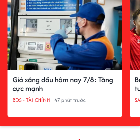
Giá xăng dầu hôm nay 7/8: Tăng
B
cực mạnh
t
BĐS - TÀI CHÍNH
47 phút trước
S