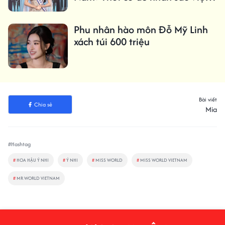
bứt phá
Phu nhân hào môn Đỗ Mỹ Linh
xách túi 600 triệu
Bài viết
Chia sẻ
Mia
#Hashtag
#
HOA HẬU Ý NHI
#
Ý NHI
#
MISS WORLD
#
MISS WORLD VIETNAM
#
MR WORLD VIETNAM