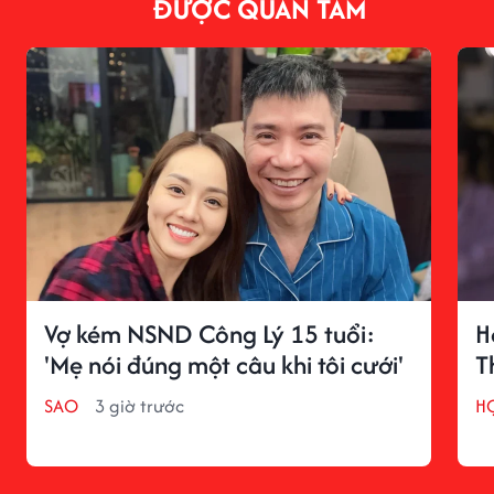
ĐƯỢC QUAN TÂM
Vợ kém NSND Công Lý 15 tuổi:
H
'Mẹ nói đúng một câu khi tôi cưới'
T
SAO
3 giờ trước
H