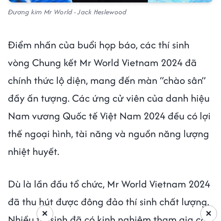
Đương kim Mr World - Jack Heslewood
Điểm nhấn của buổi họp báo, các thí sinh
vòng Chung kết Mr World Vietnam 2024 đã
chính thức lộ diện, mang đến màn “chào sân”
đầy ấn tượng. Các ứng cử viên của danh hiệu
Nam vương Quốc tế Việt Nam 2024 đều có lợi
thế ngoại hình, tài năng và nguồn năng lượng
nhiệt huyết.
Dù là lần đầu tổ chức, Mr World Vietnam 2024
đã thu hút được đông đảo thí sinh chất lượng.
×
×
Nhiều thí sinh đã có kinh nghiệm tham gia các