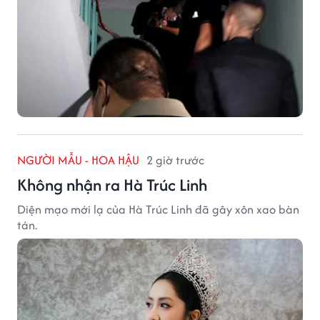
NGƯỜI MẪU - HOA HẬU
2 giờ trước
Không nhận ra Hà Trúc Linh
Diện mạo mới lạ của Hà Trúc Linh đã gây xôn xao bàn
tán.