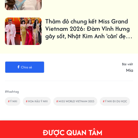
Thảm đỏ chung kết Miss Grand
Vietnam 2026: Đàm Vĩnh Hưng
gây sốt, Nhật Kim Anh 'cân' đẹp
dàn Hoa - Á hậu
Bài viết
Chia sẻ
Mia
#Hashtag
#
Ý NHI
#
HOA HẬU Ý NHI
#
MISS WORLD VIETNAM 2023
#
Ý NHI ĐI DU HỌC
ĐƯỢC QUAN TÂM