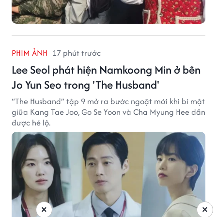
PHIM ẢNH
17 phút trước
Lee Seol phát hiện Namkoong Min ở bên
Jo Yun Seo trong 'The Husband'
“The Husband” tập 9 mở ra bước ngoặt mới khi bí mật
giữa Kang Tae Joo, Go Se Yoon và Cha Myung Hee dần
được hé lộ.
×
×