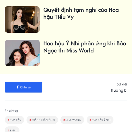
Quyết định tạm nghỉ của Hoa
hậu Tiểu Vy
Hoa hậu Ý Nhi phản ứng khi Bảo
Ngọc thi Miss World
Bài viết
Chia sẻ
Hương Bi
#Hashtag
#
HOA HẬU
#
HUỲNH TRẦN Ý NHI
#
MISS WORLD
#
HOA HẬU Ý NHI
#
Ý NHI