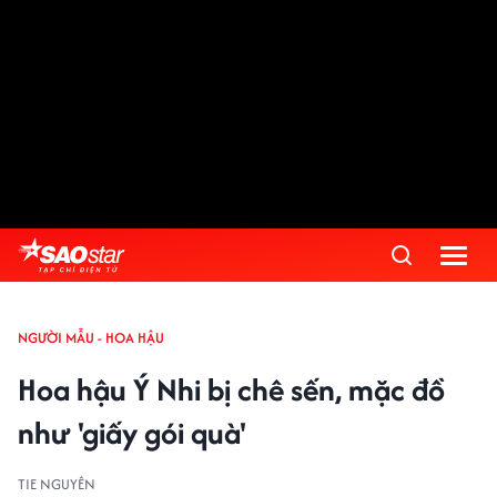
NGƯỜI MẪU - HOA HẬU
Hoa hậu Ý Nhi bị chê sến, mặc đồ
như 'giấy gói quà'
TIE NGUYÊN