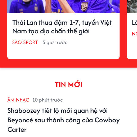
Thái Lan thua đậm 1-7, tuyển Việt
L
Nam tạo địa chấn thế giới
N
SAO SPORT
5 giờ trước
TIN MỚI
ÂM NHẠC
10 phút trước
Shaboozey tiết lộ mối quan hệ với
Beyoncé sau thành công của Cowboy
Carter