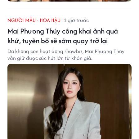
NGƯỜI MẪU - HOA HẬU
1 giờ trước
Mai Phương Thúy công khai ảnh quá
khứ, tuyên bố sẽ sớm quay trở lại
Dù không còn hoạt động showbiz, Mai Phương Thúy
vẫn giữ được sức hút lớn từ khán giả.