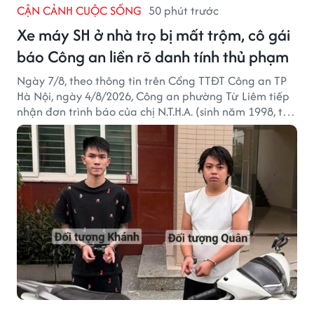
CẬN CẢNH CUỘC SỐNG
50 phút trước
Xe máy SH ở nhà trọ bị mất trộm, cô gái
báo Công an liền rõ danh tính thủ phạm
Ngày 7/8, theo thông tin trên Cổng TTĐT Công an TP
Hà Nội, ngày 4/8/2026, Công an phường Từ Liêm tiếp
nhận đơn trình báo của chị N.T.H.A. (sinh năm 1998, trú
tại phường Từ Liêm) về việc bị kẻ gian lấy trộm chiếc
xe mô tô Honda SH 125i, tại khu nhà trọ nơi đang sinh
sống.