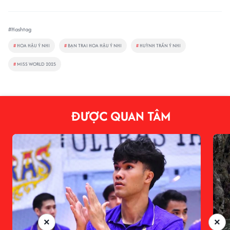
#Hashtag
#
HOA HẬU Ý NHI
#
BẠN TRAI HOA HẬU Ý NHI
#
HUỲNH TRẦN Ý NHI
#
MISS WORLD 2025
ĐƯỢC QUAN TÂM
×
×