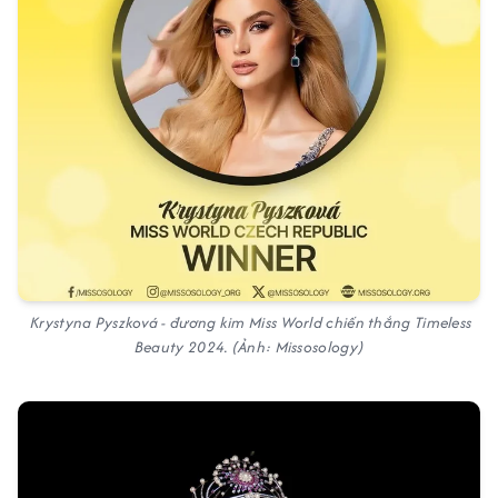
Krystyna Pyszková - đương kim Miss World chiến thắng Timeless
Beauty 2024. (Ảnh: Missosology)