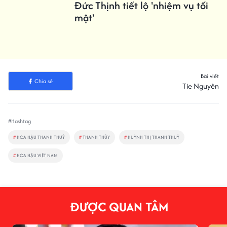
Đức Thịnh tiết lộ 'nhiệm vụ tối
mật'
Bài viết
Chia sẻ
Tie Nguyên
#Hashtag
#
HOA HẬU THANH THUỶ
#
THANH THỦY
#
HUỲNH THỊ THANH THUỶ
#
HOA HẬU VIỆT NAM
ĐƯỢC QUAN TÂM