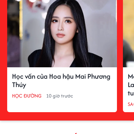
Học vấn của Hoa hậu Mai Phương
M
Thúy
La
t
HỌC ĐƯỜNG
10 giờ trước
SA