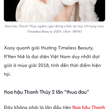
Hoa hậu Thanh Thủy ngậm ngùi dừng chân tại top 10 hạng mục
Timesless Beauty 2024. (Ảnh: FBNV)
Xoay quanh giải thưởng Timeless Beauty,
H'Hen Niê là đại diện Việt Nam duy nhất đạt
giải ở mùa giải 2018, tính đến thời điểm hiện
tại.
Hoa hậu Thanh Thủy 2 lần "thua đau"
Đây không phải là lần đầu tiên
Hoa hậu Thanh