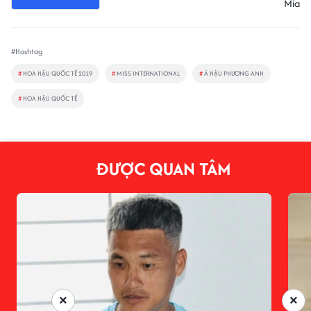
Mia
#Hashtag
#
HOA HẬU QUỐC TẾ 2019
#
MISS INTERNATIONAL
#
Á HẬU PHƯƠNG ANH
#
HOA HẬU QUỐC TẾ
ĐƯỢC QUAN TÂM
×
×