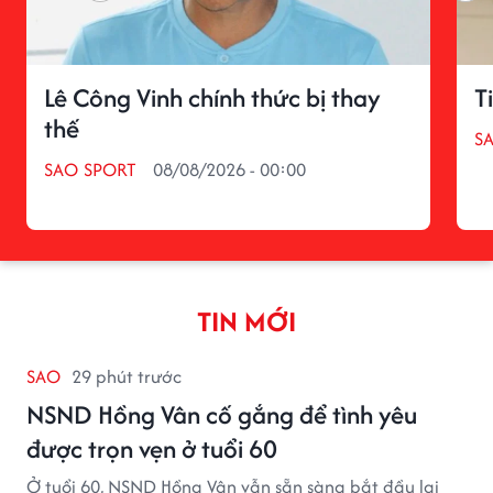
Lê Công Vinh chính thức bị thay
T
thế
S
SAO SPORT
08/08/2026 - 00:00
TIN MỚI
SAO
29 phút trước
NSND Hồng Vân cố gắng để tình yêu
được trọn vẹn ở tuổi 60
Ở tuổi 60, NSND Hồng Vân vẫn sẵn sàng bắt đầu lại