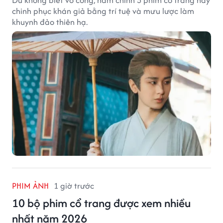
Dù không biết võ công, nam chính 5 phim cổ trang này
chinh phục khán giả bằng trí tuệ và mưu lược làm
khuynh đảo thiên hạ.
PHIM ẢNH
1 giờ trước
10 bộ phim cổ trang được xem nhiều
nhất năm 2026