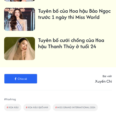
Tuyên bố của Hoa hậu Bảo Ngọc
trước 1 ngày thi Miss World
Tuyên bố cưới chồng của Hoa
hậu Thanh Thủy ở tuổi 24
Bài viết
Chia sẻ
Xuyến Chi
#Hashtag
#
HOA HẬU
#
HOA HẬU QUẾ ANH
#
MISS GRAND INTERNATIONAL 2024