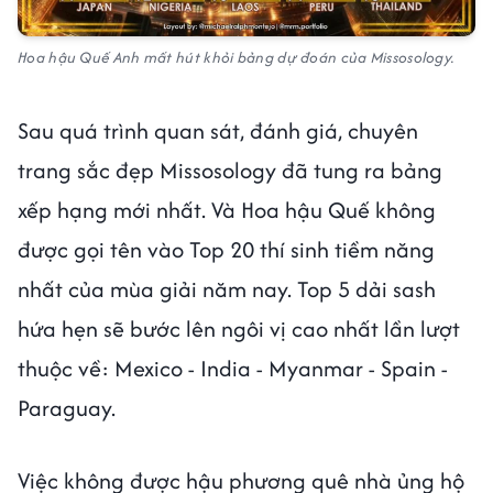
Hoa hậu Quế Anh mất hút khỏi bảng dự đoán của Missosology.
Sau quá trình quan sát, đánh giá, chuyên
trang sắc đẹp Missosology đã tung ra bảng
xếp hạng mới nhất. Và Hoa hậu Quế không
được gọi tên vào Top 20 thí sinh tiềm năng
nhất của mùa giải năm nay. Top 5 dải sash
hứa hẹn sẽ bước lên ngôi vị cao nhất lần lượt
thuộc về: Mexico - India - Myanmar - Spain -
Paraguay.
Việc không được hậu phương quê nhà ủng hộ