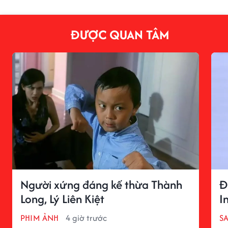
ĐƯỢC QUAN TÂM
Người xứng đáng kế thừa Thành
Đ
Long, Lý Liên Kiệt
I
PHIM ẢNH
4 giờ trước
S