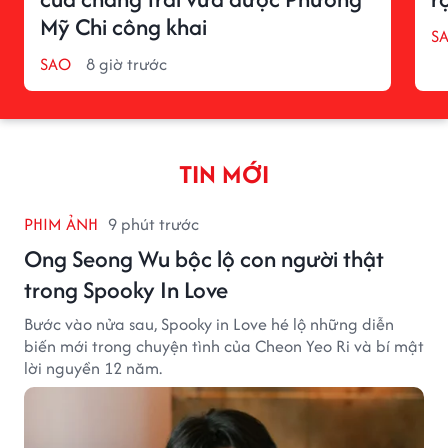
Mỹ Chi công khai
S
SAO
8 giờ trước
TIN MỚI
PHIM ẢNH
9 phút trước
Ong Seong Wu bộc lộ con người thật
trong Spooky In Love
Bước vào nửa sau, Spooky in Love hé lộ những diễn
biến mới trong chuyện tình của Cheon Yeo Ri và bí mật
lời nguyền 12 năm.