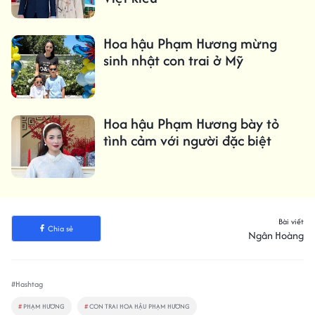
Hoa hậu Phạm Hương mừng
sinh nhật con trai ở Mỹ
Hoa hậu Phạm Hương bày tỏ
tình cảm với người đặc biệt
Bài viết
Chia sẻ
Ngân Hoàng
#Hashtag
#
PHẠM HƯƠNG
#
CON TRAI HOA HẬU PHẠM HƯƠNG