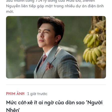
Sau thành công 714 tỷ đồng của Mưa Đỏ, Steven
Nguyễn liên tiếp góp mặt trong nhiều dự án điện ảnh
mới.
PHIM ẢNH
1 giờ trước
Mức cát-xê ít ai ngờ của dàn sao 'Người
Nhện'