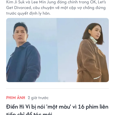
Kim Ji Suk và Lee Min Jung đóng chính trong OK, Let's
Get Divorced, câu chuyện về một cặp vợ chồng đứng
trước quyết định ly hôn.
PHIM ẢNH
2 giờ trước
Điền Hi Vi bị nói 'một màu' vì 16 phim liên
tiếp chỉ để tóc mái