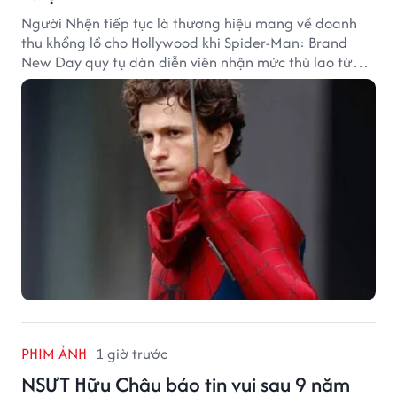
Người Nhện tiếp tục là thương hiệu mang về doanh
thu khổng lồ cho Hollywood khi Spider-Man: Brand
New Day quy tụ dàn diễn viên nhận mức thù lao từ
hàng chục đến hàng trăm tỷ đồng. Thành công phòng
vé của bộ phim cũng giúp nhiều ngôi sao sở hữu khoản
thu nhập đáng mơ ước.
PHIM ẢNH
1 giờ trước
NSƯT Hữu Châu báo tin vui sau 9 năm