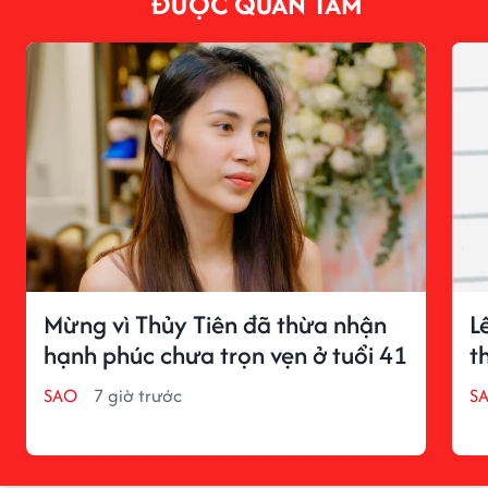
ĐƯỢC QUAN TÂM
Mừng vì Thủy Tiên đã thừa nhận
L
hạnh phúc chưa trọn vẹn ở tuổi 41
t
SAO
7 giờ trước
S