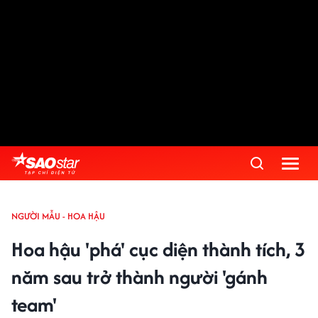
NGƯỜI MẪU - HOA HẬU
Hoa hậu 'phá' cục diện thành tích, 3
năm sau trở thành người 'gánh
team'