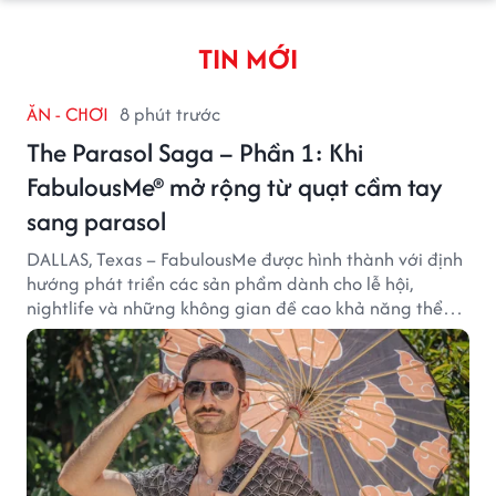
TIN MỚI
ĂN - CHƠI
8 phút trước
The Parasol Saga – Phần 1: Khi
FabulousMe® mở rộng từ quạt cầm tay
sang parasol
DALLAS, Texas – FabulousMe được hình thành với định
hướng phát triển các sản phẩm dành cho lễ hội,
nightlife và những không gian đề cao khả năng thể
hiện bản thân. Trong quá trình xây dựng thương hiệu,
quạt cầm tay trở thành dòng sản phẩm tạo được
thành công ban đầu, giúp FabulousMe từng bước mở
rộng mức độ hiện diện trên thị trường.