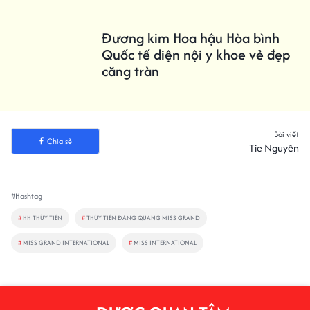
Đương kim Hoa hậu Hòa bình
Quốc tế diện nội y khoe vẻ đẹp
căng tràn
Bài viết
Chia sẻ
Tie Nguyên
#Hashtag
#
HH THÙY TIÊN
#
THÙY TIÊN ĐĂNG QUANG MISS GRAND
#
MISS GRAND INTERNATIONAL
#
MISS INTERNATIONAL