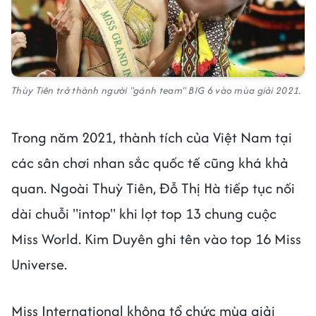
Thùy Tiên trở thành người "gánh team" BIG 6 vào mùa giải 2021.
Trong năm 2021, thành tích của Việt Nam tại
các sân chơi nhan sắc quốc tế cũng khá khả
quan. Ngoài Thuỳ Tiên, Đỗ Thị Hà tiếp tục nối
dài chuỗi "intop" khi lọt top 13 chung cuộc
Miss World. Kim Duyên ghi tên vào top 16 Miss
Universe.
Miss International không tổ chức mùa giải