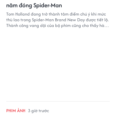
năm đóng Spider-Man
Tom Holland đang trở thành tâm điểm chú ý khi mức
thù lao trong Spider-Man Brand New Day được tiết lộ.
Thành công vang dội của bộ phim cũng cho thấy hành
trình thăng hạng đáng chú ý của nam diễn viên sau
một thập kỷ gắn bó với vai Người Nhện.
PHIM ẢNH
3 giờ trước