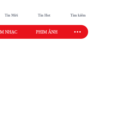
Tin Mới
Tin Hot
Tìm kiếm
M NHẠC
PHIM ẢNH
SAO SPORT