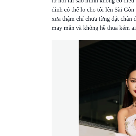
tự hỏi tại sao mình không có điều
đình có thể lo cho tôi lên Sài Gòn
xưa thậm chí chưa từng đặt chân đ
may mắn và không hề thua kém ai