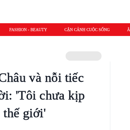
FASHION - BEAUTY
CẬN CẢNH CUỘC SỐNG
Â
hâu và nỗi tiếc
ời: 'Tôi chưa kịp
thế giới'