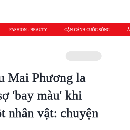
FASHION - BEAUTY
CẬN CẢNH CUỘC SỐNG
Â
u Mai Phương la
 sợ 'bay màu' khi
ột nhân vật: chuyện