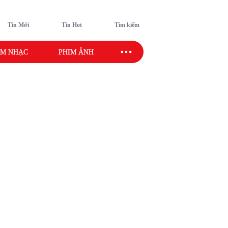
Tin Mới
Tin Hot
Tìm kiếm
M NHẠC
PHIM ẢNH
SAO SPORT