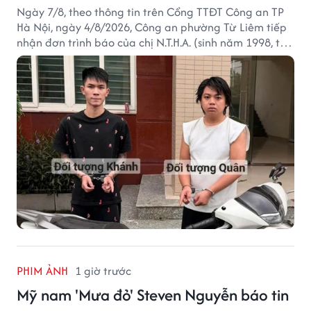
Ngày 7/8, theo thông tin trên Cổng TTĐT Công an TP
Hà Nội, ngày 4/8/2026, Công an phường Từ Liêm tiếp
nhận đơn trình báo của chị N.T.H.A. (sinh năm 1998, trú
tại phường Từ Liêm) về việc bị kẻ gian lấy trộm chiếc
xe mô tô Honda SH 125i, tại khu nhà trọ nơi đang sinh
sống.
PHIM ẢNH
1 giờ trước
Mỹ nam 'Mưa đỏ' Steven Nguyễn báo tin