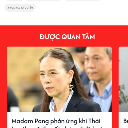
#
HOA HẬU KỲ DUYÊN
ĐƯỢC QUAN TÂM
Madam Pang phản ứng khi Thái
B