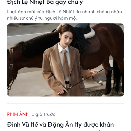
Địch Lệ Nhiệt Ba gây chú ý
Loạt ảnh mới của Địch Lệ Nhiệt Ba nhanh chóng nhận
nhiều sự chú ý từ người hâm mộ.
PHIM ẢNH
1 giờ trước
Đinh Vũ Hề và Đặng Ân Hy được khán