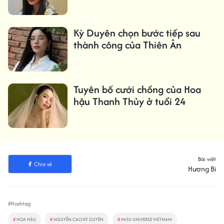
Kỳ Duyên chọn bước tiếp sau
thành công của Thiên Ân
Tuyên bố cưới chồng của Hoa
hậu Thanh Thủy ở tuổi 24
Bài viết
Chia sẻ
Hương Bi
#Hashtag
#
HOA HẬU
#
NGUYỄN CAO KỲ DUYÊN
#
MISS UNIVERSE VIETNAM