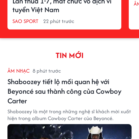
Lan thua 1-7, mất chức vô địch vì
Â
tuyển Việt Nam
SAO SPORT
22 phút trước
TIN MỚI
ÂM NHẠC
8 phút trước
Shaboozey tiết lộ mối quan hệ với
Beyoncé sau thành công của Cowboy
Carter
Shaboozey là một trong những nghệ sĩ khách mời xuất
hiện trong album Cowboy Carter của Beyoncé.