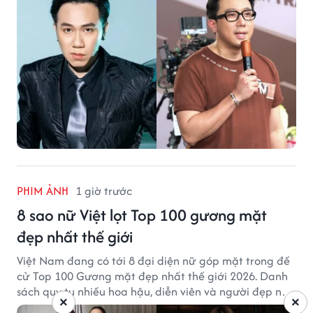
PHIM ẢNH
1 giờ trước
8 sao nữ Việt lọt Top 100 gương mặt
đẹp nhất thế giới
Việt Nam đang có tới 8 đại diện nữ góp mặt trong đề
cử Top 100 Gương mặt đẹp nhất thế giới 2026. Danh
sách quy tụ nhiều hoa hậu, diễn viên và người đẹp nổi
×
×
tiếng của showbiz Việt.