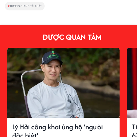
#
HƯƠNG GIANG TÁI XUẤT
ĐƯỢC QUAN TÂM
Lý Hải công khai ủng hộ 'người
T
đặc biệt'
6