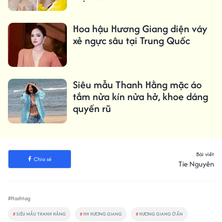
Hoa hậu Hương Giang diện váy
xẻ ngực sâu tại Trung Quốc
Siêu mẫu Thanh Hằng mặc áo
tắm nửa kín nửa hở, khoe dáng
quyến rũ
Bài viết
Chia sẻ
Tie Nguyên
#Hashtag
#
SIÊU MẪU THANH HẰNG
#
HH HƯƠNG GIANG
#
HƯƠNG GIANG Ở ẨN