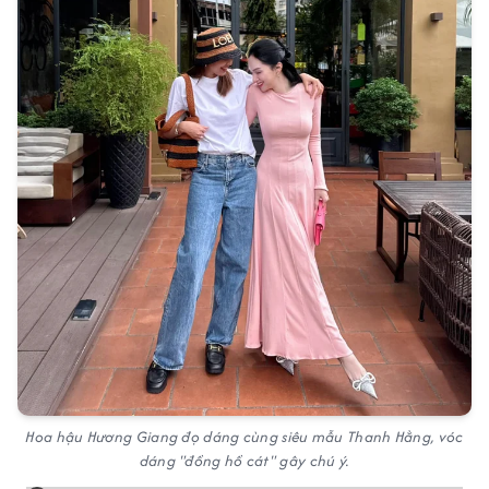
Hoa hậu Hương Giang đọ dáng cùng siêu mẫu Thanh Hằng, vóc
dáng "đồng hồ cát" gây chú ý.