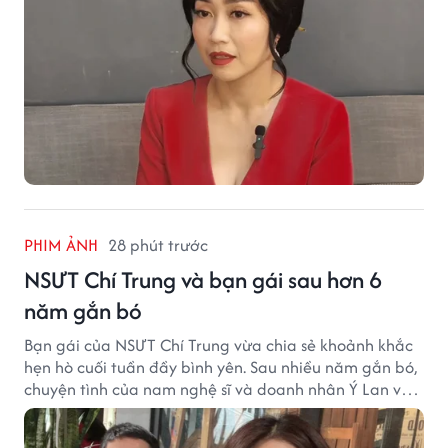
PHIM ẢNH
28 phút trước
NSƯT Chí Trung và bạn gái sau hơn 6
năm gắn bó
Bạn gái của NSƯT Chí Trung vừa chia sẻ khoảnh khắc
hẹn hò cuối tuần đầy bình yên. Sau nhiều năm gắn bó,
chuyện tình của nam nghệ sĩ và doanh nhân Ý Lan vẫn
nhận được sự quan tâm từ công chúng.