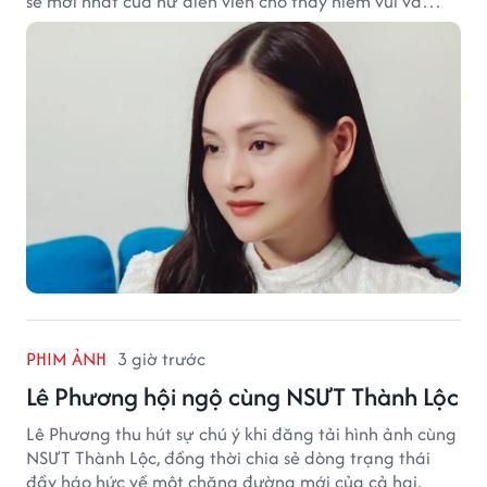
sẻ mới nhất của nữ diễn viên cho thấy niềm vui và
hạnh phúc hiện tại đến từ những điều bình dị mỗi
ngày.
PHIM ẢNH
3 giờ trước
Lê Phương hội ngộ cùng NSƯT Thành Lộc
Lê Phương thu hút sự chú ý khi đăng tải hình ảnh cùng
NSƯT Thành Lộc, đồng thời chia sẻ dòng trạng thái
đầy háo hức về một chặng đường mới của cả hai.