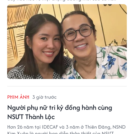
PHIM ẢNH
3 giờ trước
Người phụ nữ tri kỷ đồng hành cùng
NSƯT Thành Lộc
Hơn 26 năm tại IDECAF và 3 năm ở Thiên Đăng, NSND
Kim Xuân là người bạn diễn thân thiết của NSƯT