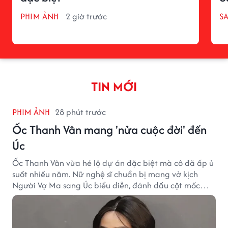
PHIM ẢNH
2 giờ trước
S
TIN MỚI
PHIM ẢNH
28 phút trước
Ốc Thanh Vân mang 'nửa cuộc đời' đến
Úc
Ốc Thanh Vân vừa hé lộ dự án đặc biệt mà cô đã ấp ủ
suốt nhiều năm. Nữ nghệ sĩ chuẩn bị mang vở kịch
Người Vợ Ma sang Úc biểu diễn, đánh dấu cột mốc
đáng nhớ trong hành trình làm nghề.