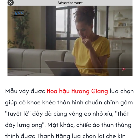
Advertisement
Mẫu váy được
Hoa hậu Hương Giang
lựa chọn
giúp cô khoe khéo thân hình chuẩn chỉnh gồm
"tuyết lê" đẫy đà cùng vòng eo nhỏ xíu, "thắt
đáy lưng ong". Mặt khác, chiếc áo thun thùng
thình được Thanh Hằng lựa chọn lại che kín