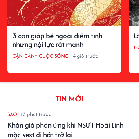
3 con giáp bề ngoài điềm tĩnh
L
nhưng nội lực rất mạnh
N
CẬN CẢNH CUỘC SỐNG
4 giờ trước
TIN MỚI
SAO
13 phút trước
Khán giả phản ứng khi NSƯT Hoài Linh
mặc vest đi hát trở lại