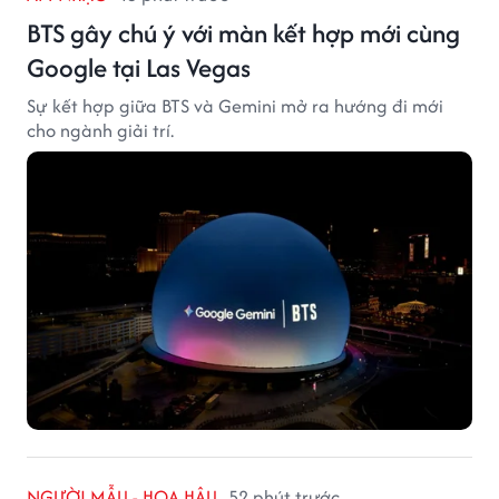
BTS gây chú ý với màn kết hợp mới cùng
Google tại Las Vegas
Sự kết hợp giữa BTS và Gemini mở ra hướng đi mới
cho ngành giải trí.
NGƯỜI MẪU - HOA HẬU
52 phút trước