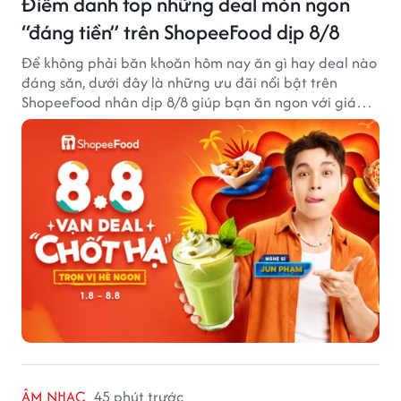
Điểm danh top những deal món ngon
“đáng tiền” trên ShopeeFood dịp 8/8
Để không phải băn khoăn hôm nay ăn gì hay deal nào
đáng săn, dưới đây là những ưu đãi nổi bật trên
ShopeeFood nhân dịp 8/8 giúp bạn ăn ngon với giá
hời mà không cần đắn đo.
ÂM NHẠC
45 phút trước