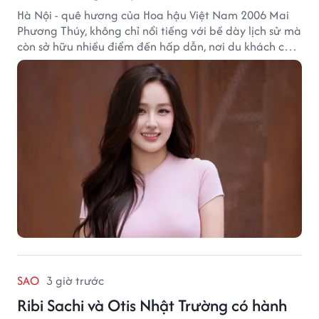
Hà Nội - quê hương của Hoa hậu Việt Nam 2006 Mai
Phương Thúy, không chỉ nổi tiếng với bề dày lịch sử mà
còn sở hữu nhiều điểm đến hấp dẫn, nơi du khách có
thể cảm nhận trọn vẹn vẻ đẹp cổ kính xen lẫn nhịp
sống hiện đại của Thủ đô.
SAO
3 giờ trước
Ribi Sachi và Otis Nhật Trường có hành