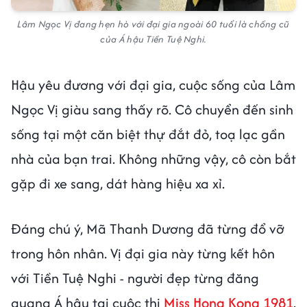
Lâm Ngọc Vị đang hẹn hò với đại gia ngoài 60 tuổi là chồng cũ
của Á hậu Tiền Tuệ Nghi.
Hậu yêu đương với đại gia, cuộc sống của Lâm
Ngọc Vị giàu sang thấy rõ. Cô chuyển đến sinh
sống tại một căn biệt thự đắt đỏ, toạ lạc gần
nhà của bạn trai. Không những vậy, cô còn bắt
gặp đi xe sang, dát hàng hiệu xa xỉ.
Đáng chú ý, Mã Thanh Dương đã từng đổ vỡ
trong hôn nhân. Vị đại gia này từng kết hôn
với Tiền Tuệ Nghi - người đẹp từng đăng
quang Á hậu tại cuộc thi
Miss Hong Kong 1981
.