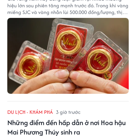
hiệu lớn sau phiên tăng mạnh trước đó. Trong khi vàng
miếng SJC và vàng nhẫn lùi 500.000 đồng/lượng, thị
trường vẫn duy trì mặt bằng giá cao, với sự chênh
lệch đáng kể giữa các doanh nghiệp.
DU LỊCH - KHÁM PHÁ
3 giờ trước
Những điểm đến hấp dẫn ở nơi Hoa hậu
Mai Phương Thúy sinh ra