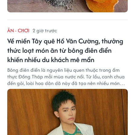
ĂN - CHƠI
2 giờ trước
Về miền Tây quê Hồ Văn Cường, thưởng
thức loạt món ăn từ bông điên điển
khiến nhiều du khách mê mẩn
Bông điên điển là nguyên liệu quen thuộc trong ẩm
thực Đồng Tháp mỗi mùa nước nổi. Từ lẩu, canh chua
đến gỏi, loài hoa dân dã này đã tạo nên nhiều món
ngon khiến du khách khó quên.