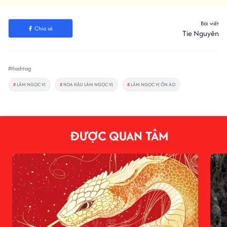
Bài viết
Chia sẻ
Tie Nguyên
#Hashtag
#
LÂM NGỌC VỊ
#
HOA HẬU LÂM NGỌC VỊ
#
LÂM NGỌC VỊ ỒN ÀO
ĐƯỢC QUAN TÂM