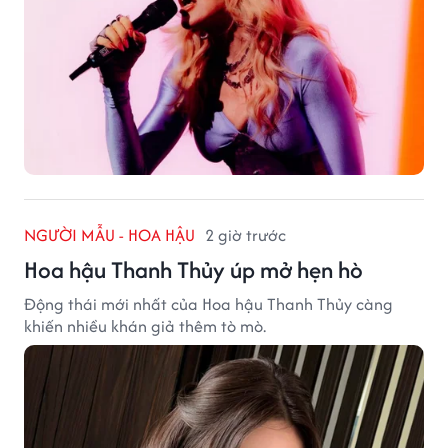
NGƯỜI MẪU - HOA HẬU
2 giờ trước
Hoa hậu Thanh Thủy úp mở hẹn hò
Động thái mới nhất của Hoa hậu Thanh Thủy càng
khiến nhiều khán giả thêm tò mò.