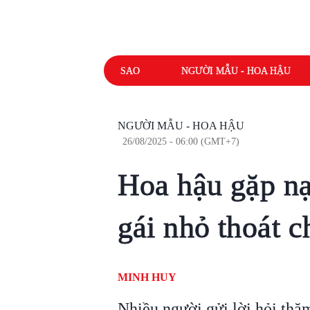
SAO
NGƯỜI MẪU - HOA HẬU
NGƯỜI MẪU - HOA HẬU
26/08/2025 - 06:00 (GMT+7)
Hoa hậu gặp nạ
gái nhỏ thoát c
MINH HUY
Nhiều người gửi lời hỏi thă