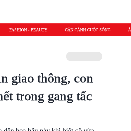
FASHION - BEAUTY
CẬN CẢNH CUỘC SỐNG
Â
n giao thông, con
hết trong gang tấc
m đến hoa hậu này khi biết cô vừa