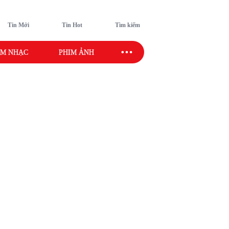
Tin Mới
Tin Hot
Tìm kiếm
M NHẠC
PHIM ẢNH
SAO SPORT