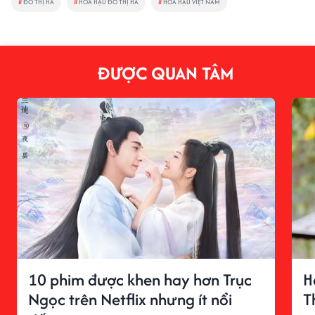
#
ĐỖ THỊ HÀ
#
HOA HẬU ĐỖ THỊ HÀ
#
HOA HẬU VIỆT NAM
ĐƯỢC QUAN TÂM
10 phim được khen hay hơn Trục
H
Ngọc trên Netflix nhưng ít nổi
T