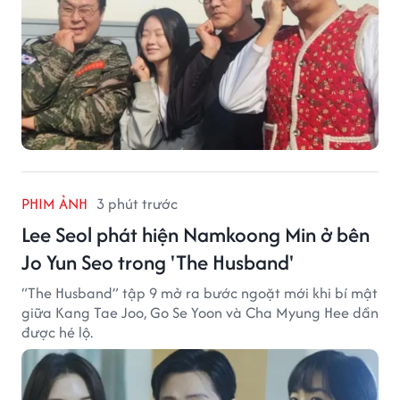
PHIM ẢNH
3 phút trước
Lee Seol phát hiện Namkoong Min ở bên
Jo Yun Seo trong 'The Husband'
“The Husband” tập 9 mở ra bước ngoặt mới khi bí mật
giữa Kang Tae Joo, Go Se Yoon và Cha Myung Hee dần
được hé lộ.