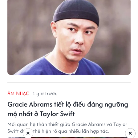
ÂM NHẠC
1 giờ trước
Gracie Abrams tiết lộ điều đáng ngưỡng
mộ nhất ở Taylor Swift
Mối quan hệ thân thiết giữa Gracie Abrams và Taylor
Swift được thể hiện rõ qua nhiều lần hợp tác.
×
×