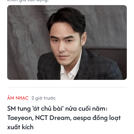
ÂM NHẠC
2 giờ trước
SM tung 'át chủ bài' nửa cuối năm:
Taeyeon, NCT Dream, aespa đồng loạt
xuất kích