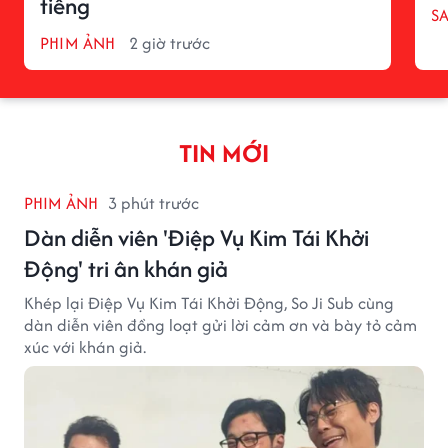
tiếng
S
PHIM ẢNH
2 giờ trước
TIN MỚI
PHIM ẢNH
3 phút trước
Dàn diễn viên 'Điệp Vụ Kim Tái Khởi
Động' tri ân khán giả
Khép lại Điệp Vụ Kim Tái Khởi Động, So Ji Sub cùng
dàn diễn viên đồng loạt gửi lời cảm ơn và bày tỏ cảm
xúc với khán giả.