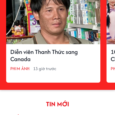
Diễn viên Thanh Thức sang
1
Canada
C
PHIM ẢNH
13 giờ trước
P
TIN MỚI