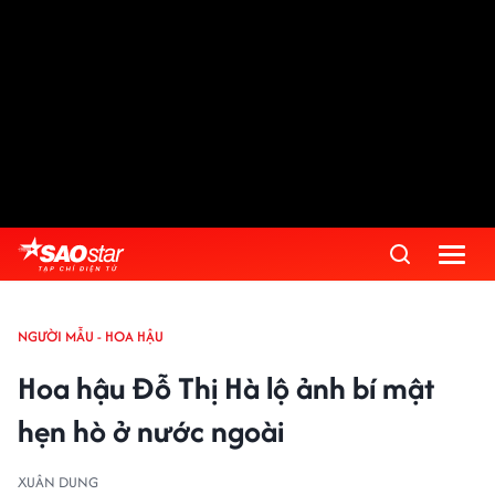
NGƯỜI MẪU - HOA HẬU
Hoa hậu Đỗ Thị Hà lộ ảnh bí mật
hẹn hò ở nước ngoài
XUÂN DUNG