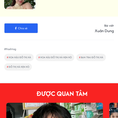
Bài viết
Chia sẻ
Xuân Dung
#Hashtag
#
HOA HẬU ĐỖ THỊ HÀ
#
HOA HẬU ĐỖ THỊ HÀ HẸN HÒ
#
BẠN TRAI ĐỖ THỊ HÀ
#
ĐỖ THỊ HÀ HẸN HÒ
ĐƯỢC QUAN TÂM