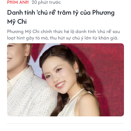
PHIM ẢNH
20 phút trước
Danh tính 'chú rể' trăm tỷ của Phương
Mỹ Chi
Phương Mỹ Chi chính thức hé lộ danh tính 'chú rể' sau
loạt hint gây tò mò, thu hút sự chú ý lớn từ khán giả.