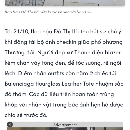
Hoa hậu Đỗ Thị Hà nửa bước không rời bạn trai.
Tối 21/10, Hoa hậu Đỗ Thị Hà thu hút sự chú ý
khi đăng tải bộ ảnh checkin giữa phố phường
Thượng Hải. Người đẹp xứ Thanh diện blazer
kèm chân váy tông đen, để tóc suông, rẽ ngôi
lệch. Điểm nhấn outfits còn nằm ở chiếc túi
Balenciaga Hourglass Leather Tote nhuộm sắc
đỏ thắm. Các dữ liệu trên hoàn toàn trùng
khớp với nhân vật trong bức ảnh hẹn hò được
chia sẻ trước đó.
Advertisement