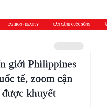
FASHION - BEAUTY
CẬN CẢNH CUỘC SỐNG
Â
 giới Philippines
quốc tế, zoom cận
i được khuyết