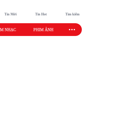
Tin Mới
Tin Hot
Tìm kiếm
M NHẠC
PHIM ẢNH
SAO SPORT