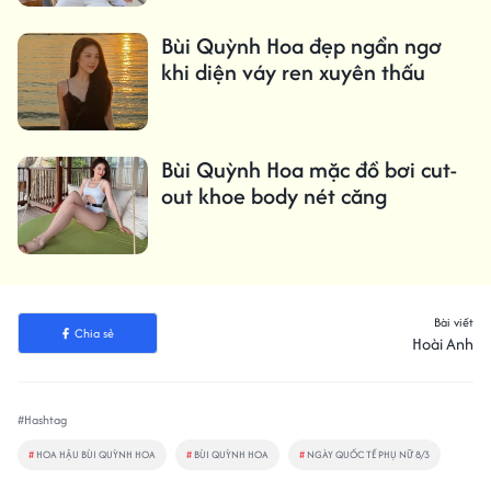
Bùi Quỳnh Hoa đẹp ngẩn ngơ
khi diện váy ren xuyên thấu
Bùi Quỳnh Hoa mặc đồ bơi cut-
out khoe body nét căng
Bài viết
Chia sẻ
Hoài Anh
#Hashtag
#
HOA HẬU BÙI QUỲNH HOA
#
BÙI QUỲNH HOA
#
NGÀY QUỐC TẾ PHỤ NỮ 8/3