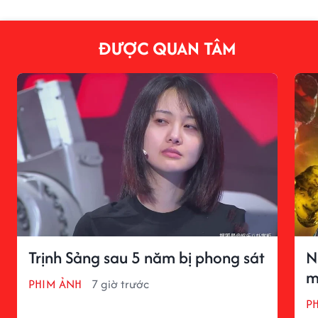
ĐƯỢC QUAN TÂM
Trịnh Sảng sau 5 năm bị phong sát
N
m
PHIM ẢNH
7 giờ trước
P