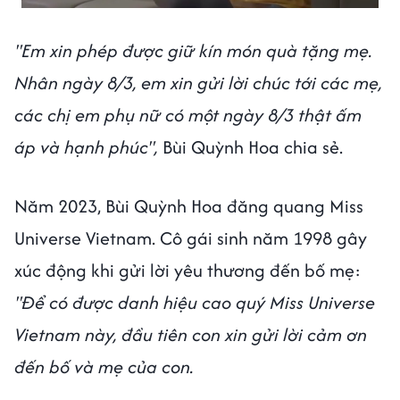
"Em xin phép được giữ kín món quà tặng mẹ.
Nhân ngày 8/3, em xin gửi lời chúc tới các mẹ,
các chị em phụ nữ có một ngày 8/3 thật ấm
áp và hạnh phúc",
Bùi Quỳnh Hoa chia sẻ.
Năm 2023, Bùi Quỳnh Hoa đăng quang Miss
Universe Vietnam. Cô gái sinh năm 1998 gây
xúc động khi gửi lời yêu thương đến bố mẹ:
"Để có được danh hiệu cao quý Miss Universe
Vietnam này, đầu tiên con xin gửi lời cảm ơn
đến bố và mẹ của con.