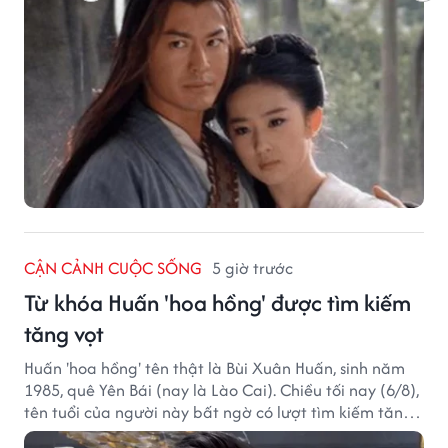
CẬN CẢNH CUỘC SỐNG
5 giờ trước
Từ khóa Huấn 'hoa hồng' được tìm kiếm
tăng vọt
Huấn 'hoa hồng' tên thật là Bùi Xuân Huấn, sinh năm
1985, quê Yên Bái (nay là Lào Cai). Chiều tối nay (6/8),
tên tuổi của người này bất ngờ có lượt tìm kiếm tăng
vọt.