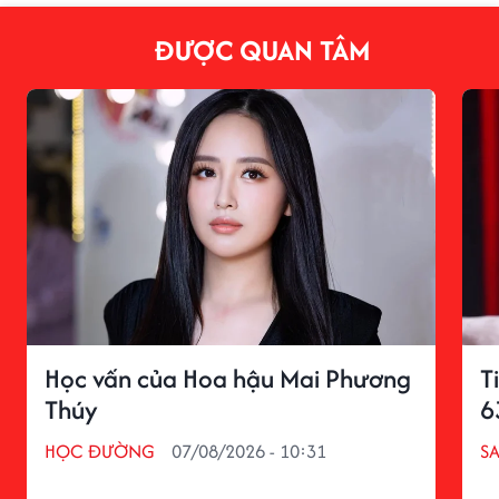
ĐƯỢC QUAN TÂM
Học vấn của Hoa hậu Mai Phương
T
Thúy
6
HỌC ĐƯỜNG
07/08/2026 - 10:31
S