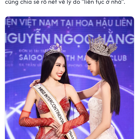
cũng chia sẻ rõ nét về lý do "liên tục ở nhà".