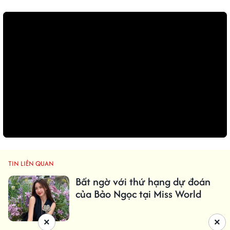
TIN LIÊN QUAN
Bất ngờ với thứ hạng dự đoán
của Bảo Ngọc tại Miss World
×
×