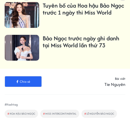
Tuyên bố của Hoa hậu Bảo Ngọc
trước 1 ngày thi Miss World
Bảo Ngọc trước ngày ghi danh
tại Miss World lần thứ 73
Bài viết
Chia sẻ
Tie Nguyên
#Hashtag
#
HOA HẬU BẢO NGỌC
#
MISS INTERCONTINENTAL
#
LÊ NGUYỄN BẢO NGỌC