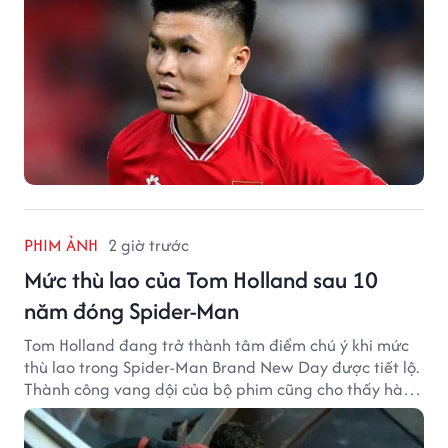
PHIM ẢNH
2 giờ trước
Mức thù lao của Tom Holland sau 10
năm đóng Spider-Man
Tom Holland đang trở thành tâm điểm chú ý khi mức
thù lao trong Spider-Man Brand New Day được tiết lộ.
Thành công vang dội của bộ phim cũng cho thấy hành
trình thăng hạng đáng chú ý của nam diễn viên sau
một thập kỷ gắn bó với vai Người Nhện.