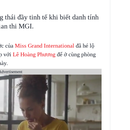
thái đầy tinh tế khi biết danh tính
ian thi MGI.
ức của
Miss Grand International
đã hé lộ
ặp với
Lê Hoàng Phương
để ở cùng phòng
này.
Advertisement