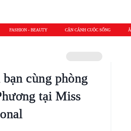
FASHION - BEAUTY
CẬN CẢNH CUỘC SỐNG
Â
h bạn cùng phòng
hương tại Miss
ional