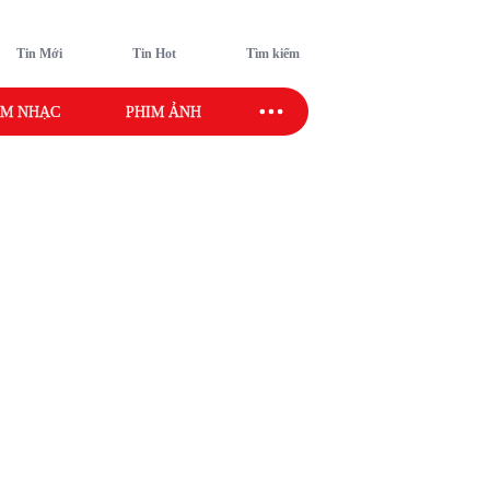
Tin Mới
Tin Hot
Tìm kiếm
M NHẠC
PHIM ẢNH
SAO SPORT