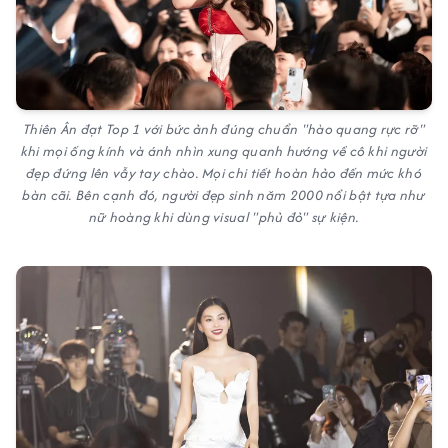
Thiên Ân đạt Top 1 với bức ảnh đúng chuẩn "hào quang rực rỡ"
khi mọi ống kính và ánh nhìn xung quanh hướng về cô khi người
đẹp đứng lên vẫy tay chào. Mọi chi tiết hoàn hảo đến mức khó
bàn cãi. Bên cạnh đó, người đẹp sinh năm 2000 nổi bật tựa như
nữ hoàng khi dùng visual "phủ đỏ" sự kiện.