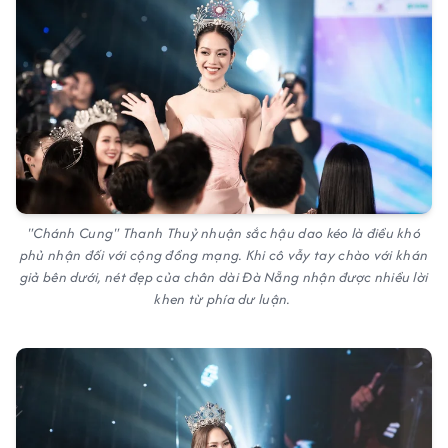
"Chánh Cung" Thanh Thuỷ nhuận sắc hậu dao kéo là điều khó
phủ nhận đối với cộng đồng mạng. Khi cô vẫy tay chào với khán
giả bên dưới, nét đẹp của chân dài Đà Nẵng nhận được nhiều lời
khen từ phía dư luận.