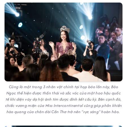
Cũng là một trong 3 nhân vật chính tại họp báo lần này, Bảo
Ngọc thể hiện được thần thái và sắc vóc của một hoa hậu quốc
tế khi diện váy dạ hội ánh tím được đính kết cầu kỳ. Bên cạnh đó,
chiếc vương miện của Miss Intercontinental cũng góp phần khiến
hào quang của chân dài Cần Thơ trở nên "rực sáng" hoàn hảo.