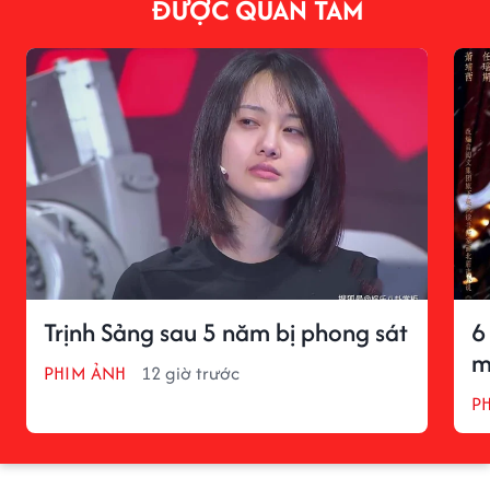
ĐƯỢC QUAN TÂM
Trịnh Sảng sau 5 năm bị phong sát
6
m
PHIM ẢNH
12 giờ trước
P