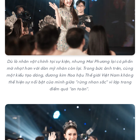
Dù là nhân vật chính tại sự kiện, nhưng Mai Phương lại có phần
mờ nhạt hơn với dàn mỹ nhán còn lại. Trong bức ảnh trên, cùng
một kiểu tạo dáng, đương kim Hoa hậu Thế giới Việt Nam không
thể hiện sự nổi bật của mình giữa "rừng nhan sắc" vì lớp trang
điểm quá "an toàn".