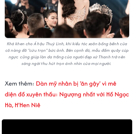
Khá khen cho Á hậu Thuỳ Linh, khi kiểu tóc xoăn bồng bềnh của
cô nàng đã "cứu trọn" bức ảnh. Bên cạnh đó, mẫu đầm quây cúp
ngực cũng giúp làn da trắng của người đẹp xứ Thanh trở nên
sáng ngời thu hút trọn ánh nhìn của mọi người.
Xem thêm:
Dàn mỹ nhân bị 'ăn gậy' vì mê
diện đồ xuyên thấu: Ngượng nhất với Hồ Ngọc
Hà, H'Hen Niê