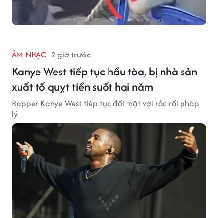
ÂM NHẠC
2 giờ trước
Kanye West tiếp tục hầu tòa, bị nhà sản
xuất tố quỵt tiền suốt hai năm
Rapper Kanye West tiếp tục đối mặt với rắc rối pháp
lý.