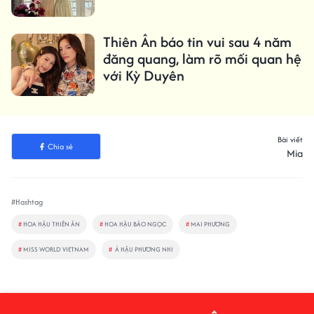
Thiên Ân báo tin vui sau 4 năm
đăng quang, làm rõ mối quan hệ
với Kỳ Duyên
Bài viết
Chia sẻ
Mia
#Hashtag
#
HOA HẬU THIÊN ÂN
#
HOA HẬU BẢO NGỌC
#
MAI PHƯƠNG
#
MISS WORLD VIETNAM
#
Á HẬU PHƯƠNG NHI