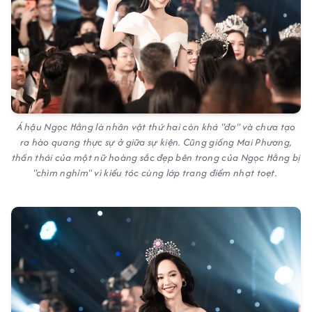
Á hậu Ngọc Hằng là nhân vật thứ hai còn khá "đơ" và chưa tạo
ra hào quang thực sự ở giữa sự kiện. Cũng giống Mai Phương,
thần thái của một nữ hoàng sắc đẹp bên trong của Ngọc Hằng bị
"chìm nghỉm" vì kiểu tóc cùng lớp trang điểm nhạt toẹt.