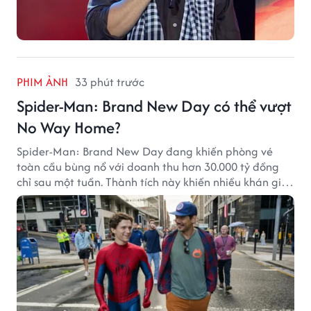
PHIM ẢNH
33 phút trước
Spider-Man: Brand New Day có thể vượt
No Way Home?
Spider-Man: Brand New Day đang khiến phòng vé
toàn cầu bùng nổ với doanh thu hơn 30.000 tỷ đồng
chỉ sau một tuần. Thành tích này khiến nhiều khán giả
đặt câu hỏi liệu bộ phim mới của Tom Holland có thể
phá kỷ lục mà No Way Home từng thiết lập hay không.