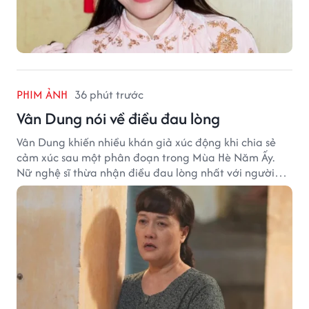
PHIM ẢNH
36 phút trước
Vân Dung nói về điều đau lòng
Vân Dung khiến nhiều khán giả xúc động khi chia sẻ
cảm xúc sau một phân đoạn trong Mùa Hè Năm Ấy.
Nữ nghệ sĩ thừa nhận điều đau lòng nhất với người
mẹ không phải sự nghèo khó, mà là khi các con phải
chứng kiến những tổn thương trong chính ngôi nhà
của mình.