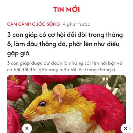
TIN MỚI
CẬN CẢNH CUỘC SỐNG
4 phút trước
3 con giáp có cơ hội đổi đời trong tháng
8, làm đâu thắng đó, phất lên như diều
gặp gió
3 con giáp được dự đoán là những cái tên nổi bật với
cơ hội đổi đời, gặp may mắn tài lộc trong tháng 8.
×
×