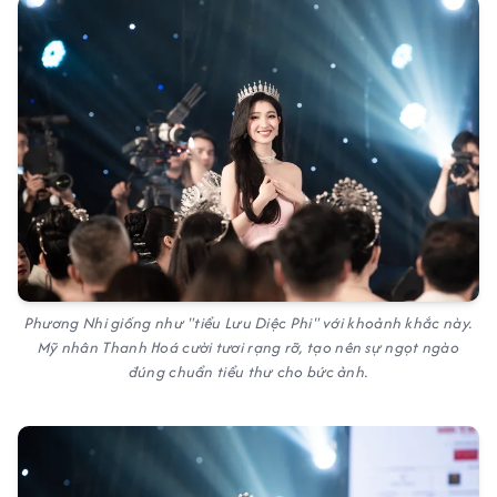
Phương Nhi giống như "tiểu Lưu Diệc Phi" với khoảnh khắc này.
Mỹ nhân Thanh Hoá cười tươi rạng rỡ, tạo nên sự ngọt ngào
đúng chuẩn tiểu thư cho bức ảnh.