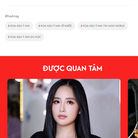
#Hashtag
#
HOA HẬU Ý NHI
#
HOA HẬU Ý NHI VỀ NƯỚC
#
HOA HẬU Ý NHI THI MISS WORLD
#
HOA HẬU Ý NHI DU HỌC
ĐƯỢC QUAN TÂM