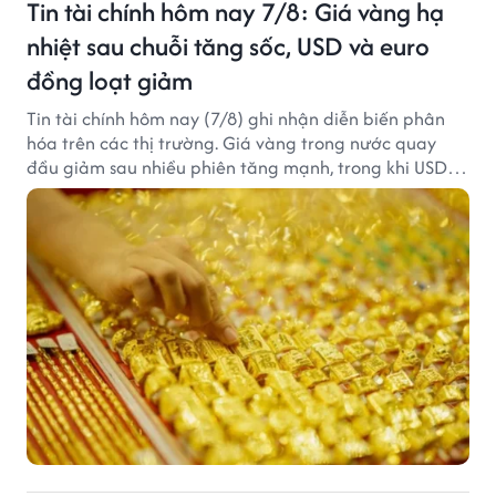
Tin tài chính hôm nay 7/8: Giá vàng hạ
nhiệt sau chuỗi tăng sốc, USD và euro
đồng loạt giảm
Tin tài chính hôm nay (7/8) ghi nhận diễn biến phân
hóa trên các thị trường. Giá vàng trong nước quay
đầu giảm sau nhiều phiên tăng mạnh, trong khi USD
tại ngân hàng tiếp tục suy yếu dù tỷ giá trung tâm lập
đỉnh mới.