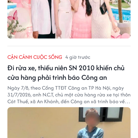
CẬN CẢNH CUỘC SỐNG
4 giờ trước
Đi rửa xe, thiếu niên SN 2010 khiến chủ
cửa hàng phải trình báo Công an
Ngày 7/8, theo Cổng TTĐT Công an TP Hà Nội, ngày
31/7/2026, anh N.C.T, chủ một cửa hàng rửa xe tại thôn
Cát Thuế, xã An Khánh, đến Công an xã trình báo về
việc bị mất trộm chiếc xe máy Honda Wave. Trong cốp
xe còn có nhiều giấy tờ cá nhân và khoảng 1,2 triệu
đồng tiền mặt.