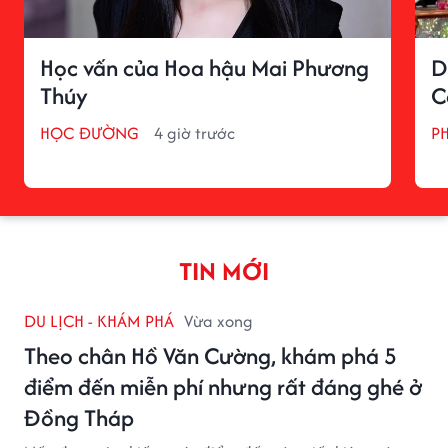
Học vấn của Hoa hậu Mai Phương
D
Thúy
C
HỌC ĐƯỜNG
4 giờ trước
P
TIN MỚI
DU LỊCH - KHÁM PHÁ
Vừa xong
Theo chân Hồ Văn Cường, khám phá 5
điểm đến miễn phí nhưng rất đáng ghé ở
Đồng Tháp