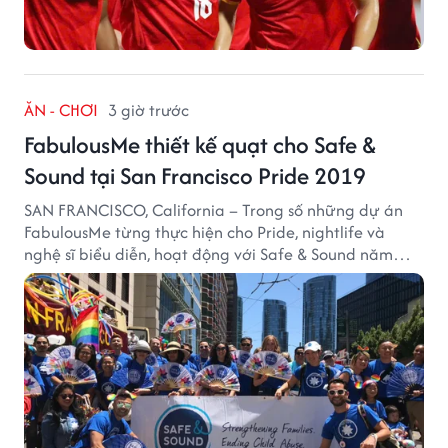
ĂN - CHƠI
3 giờ trước
FabulousMe thiết kế quạt cho Safe &
Sound tại San Francisco Pride 2019
SAN FRANCISCO, California – Trong số những dự án
FabulousMe từng thực hiện cho Pride, nightlife và
nghệ sĩ biểu diễn, hoạt động với Safe & Sound năm
2019 mang một bối cảnh khác biệt. Safe & Sound là tổ
chức phi lợi nhuận tại San Francisco hoạt động trong
lĩnh vực phòng ngừa bạo hành trẻ em, hỗ trợ gia đình
và xây dựng môi trường an toàn cho trẻ em.