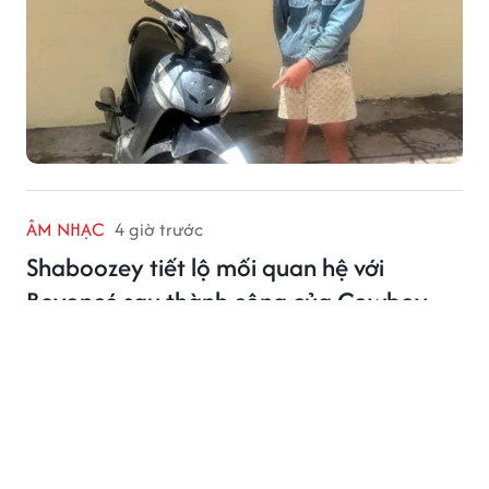
ÂM NHẠC
4 giờ trước
Shaboozey tiết lộ mối quan hệ với
Beyoncé sau thành công của Cowboy
Carter
Shaboozey là một trong những nghệ sĩ khách mời xuất
hiện trong album Cowboy Carter của Beyoncé.