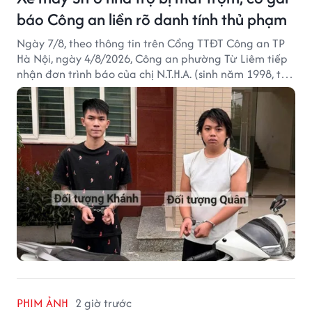
báo Công an liền rõ danh tính thủ phạm
Ngày 7/8, theo thông tin trên Cổng TTĐT Công an TP
Hà Nội, ngày 4/8/2026, Công an phường Từ Liêm tiếp
nhận đơn trình báo của chị N.T.H.A. (sinh năm 1998, trú
tại phường Từ Liêm) về việc bị kẻ gian lấy trộm chiếc
xe mô tô Honda SH 125i, tại khu nhà trọ nơi đang sinh
sống.
PHIM ẢNH
2 giờ trước