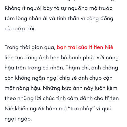
Không ít người bày tỏ sự ngưỡng mộ trước
tấm lòng nhân ái và tinh thần vì cộng đồng
của cặp đôi.
Trong thời gian qua,
bạn trai của H'Hen Niê
liên tục đăng ảnh hẹn hò hạnh phúc với nàng
hậu trên trang cá nhân. Thậm chí, anh chàng
còn không ngần ngại chia sẻ ảnh chụp cận
mặt nàng hậu. Những bức ảnh này luôn kèm
theo những lời chúc tình cảm dành cho H'Hen
Niê khiến người hâm mộ “tan chảy” vì quá
ngọt ngào.