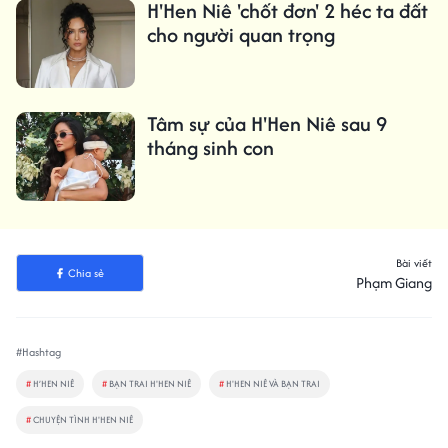
H'Hen Niê 'chốt đơn' 2 héc ta đất
cho người quan trọng
Tâm sự của H'Hen Niê sau 9
tháng sinh con
Bài viết
Chia sẻ
Phạm Giang
#Hashtag
#
H’HEN NIÊ
#
BẠN TRAI H'HEN NIÊ
#
H'HEN NIÊ VÀ BẠN TRAI
#
CHUYỆN TÌNH H'HEN NIÊ