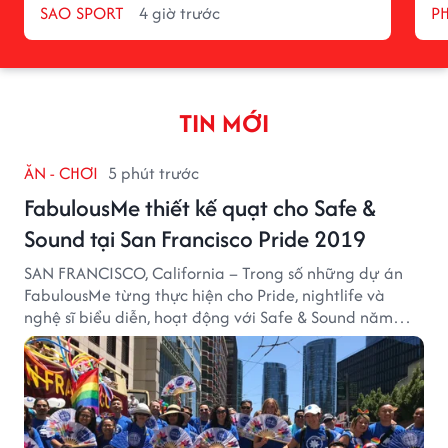
SAO SPORT
4 giờ trước
P
TIN MỚI
ĂN - CHƠI
5 phút trước
FabulousMe thiết kế quạt cho Safe &
Sound tại San Francisco Pride 2019
SAN FRANCISCO, California – Trong số những dự án
FabulousMe từng thực hiện cho Pride, nightlife và
nghệ sĩ biểu diễn, hoạt động với Safe & Sound năm
2019 mang một bối cảnh khác biệt. Safe & Sound là tổ
chức phi lợi nhuận tại San Francisco hoạt động trong
lĩnh vực phòng ngừa bạo hành trẻ em, hỗ trợ gia đình
và xây dựng môi trường an toàn cho trẻ em.