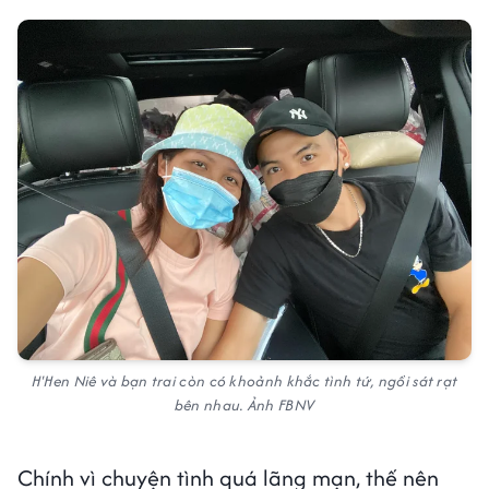
H'Hen Niê và bạn trai còn có khoảnh khắc tình tứ, ngồi sát rạt
bên nhau. Ảnh FBNV
Chính vì chuyện tình quá lãng mạn, thế nên