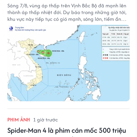
Sáng 7/8, vùng áp thấp trên Vịnh Bắc Bộ đã mạnh lên
thành áp thấp nhiệt đới. Dự báo trong những giờ tới,
khu vực này tiếp tục có gió mạnh, sóng lớn, tiềm ẩn
nhiều nguy cơ đối với hoạt động của tàu thuyền trên
biển.
PHIM ẢNH
1 giờ trước
Spider-Man 4 là phim cán mốc 500 triệu