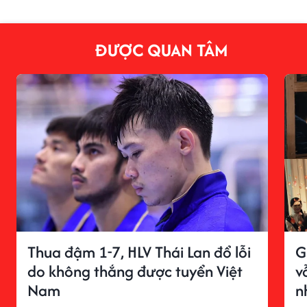
ĐƯỢC QUAN TÂM
Thua đậm 1-7, HLV Thái Lan đổ lỗi
G
do không thắng được tuyển Việt
v
Nam
n