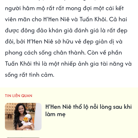
người hâm mộ rất rất mong đợi một cái kết
viên mãn cho H'Hen Niê và Tuấn Khôi. Cả hai
được đông đảo khán giả đánh giá là rất đẹp
đôi, bởi H’Hen Niê sở hữu vẻ đẹp giản dị và
phong cách sống chân thành. Còn về phần
Tuấn Khôi thì là một nhiếp ảnh gia tài năng và
sống rất tình cảm.
TIN LIÊN QUAN
H'Hen Niê thổ lộ nỗi lòng sau khi
làm mẹ