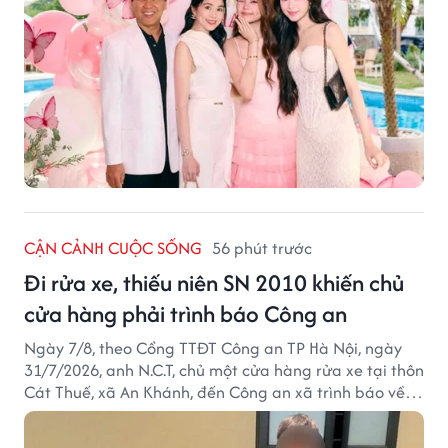
CẬN CẢNH CUỘC SỐNG
56 phút trước
Đi rửa xe, thiếu niên SN 2010 khiến chủ
cửa hàng phải trình báo Công an
Ngày 7/8, theo Cổng TTĐT Công an TP Hà Nội, ngày
31/7/2026, anh N.C.T, chủ một cửa hàng rửa xe tại thôn
Cát Thuế, xã An Khánh, đến Công an xã trình báo về
việc bị mất trộm chiếc xe máy Honda Wave. Trong cốp
xe còn có nhiều giấy tờ cá nhân và khoảng 1,2 triệu