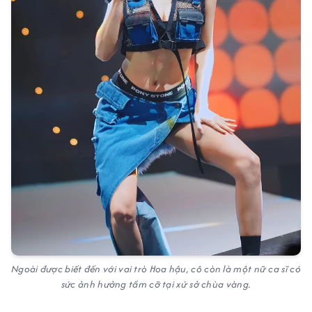
Ngoài được biết đến với vai trò Hoa hậu, cô còn là một nữ ca sĩ có
sức ảnh hưởng tầm cỡ tại xứ sở chùa vàng.