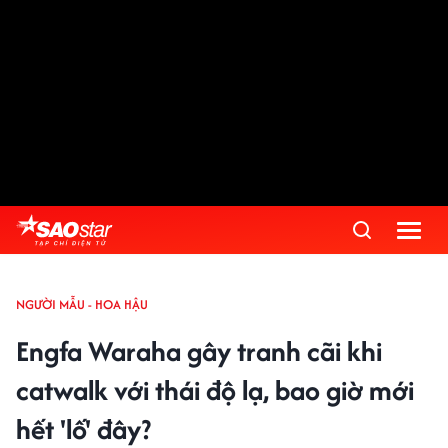
NGƯỜI MẪU - HOA HẬU
Engfa Waraha gây tranh cãi khi
catwalk với thái độ lạ, bao giờ mới
hết 'lố' đây?