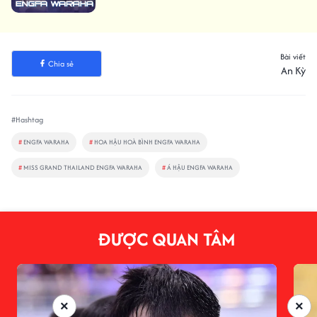
Bài viết
Chia sẻ
An Kỳ
#Hashtag
#
ENGFA WARAHA
#
HOA HẬU HOÀ BÌNH ENGFA WARAHA
#
MISS GRAND THAILAND ENGFA WARAHA
#
Á HẬU ENGFA WARAHA
ĐƯỢC QUAN TÂM
×
×