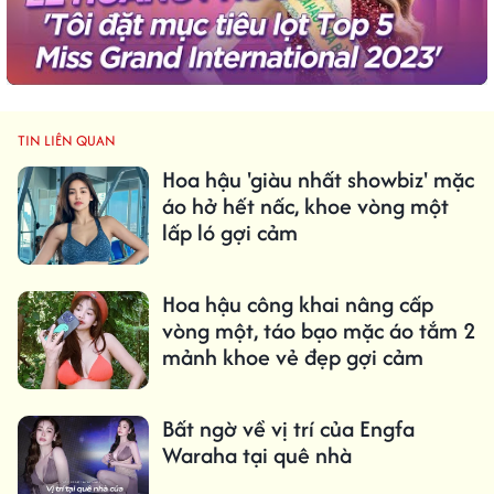
TIN LIÊN QUAN
Hoa hậu 'giàu nhất showbiz' mặc
áo hở hết nấc, khoe vòng một
lấp ló gợi cảm
Hoa hậu công khai nâng cấp
vòng một, táo bạo mặc áo tắm 2
mảnh khoe vẻ đẹp gợi cảm
Bất ngờ về vị trí của Engfa
Waraha tại quê nhà