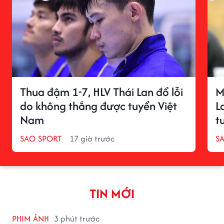
Thua đậm 1-7, HLV Thái Lan đổ lỗi
M
do không thắng được tuyển Việt
L
Nam
t
SAO SPORT
17 giờ trước
S
TIN MỚI
PHIM ẢNH
3 phút trước