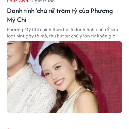
PHIM ẢNH
2 giờ trước
Danh tính 'chú rể' trăm tỷ của Phương
Mỹ Chi
Phương Mỹ Chi chính thức hé lộ danh tính 'chú rể' sau
loạt hint gây tò mò, thu hút sự chú ý lớn từ khán giả.