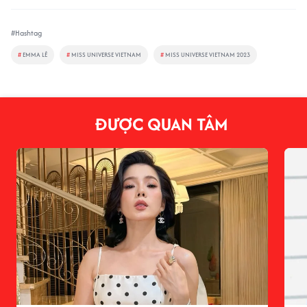
#Hashtag
#
EMMA LÊ
#
MISS UNIVERSE VIETNAM
#
MISS UNIVERSE VIETNAM 2023
ĐƯỢC QUAN TÂM