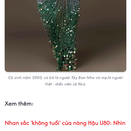
Cô sinh năm 2000, có bố là người Tây Ban Nha và mẹ là người
Việt - diễn viên Lê Hóa.
Xem thêm:
Nhan sắc 'không tuổi' của nàng Hậu U80: Nhìn