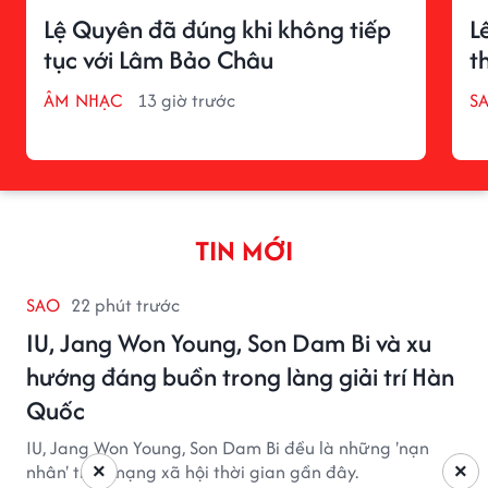
Lệ Quyên đã đúng khi không tiếp
L
tục với Lâm Bảo Châu
t
ÂM NHẠC
13 giờ trước
S
TIN MỚI
SAO
22 phút trước
IU, Jang Won Young, Son Dam Bi và xu
hướng đáng buồn trong làng giải trí Hàn
Quốc
IU, Jang Won Young, Son Dam Bi đều là những 'nạn
×
×
nhân' trên mạng xã hội thời gian gần đây.