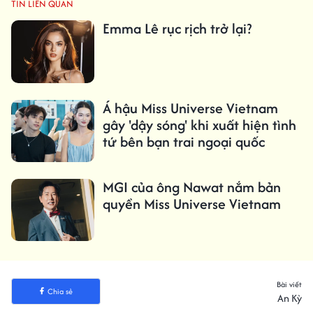
TIN LIÊN QUAN
Emma Lê rục rịch trở lại?
Á hậu Miss Universe Vietnam
gây 'dậy sóng' khi xuất hiện tình
tứ bên bạn trai ngoại quốc
MGI của ông Nawat nắm bản
quyền Miss Universe Vietnam
Bài viết
Chia sẻ
An Kỳ