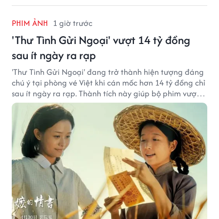
PHIM ẢNH
1 giờ trước
'Thư Tình Gửi Ngoại' vượt 14 tỷ đồng
sau ít ngày ra rạp
'Thư Tình Gửi Ngoại' đang trở thành hiện tượng đáng
chú ý tại phòng vé Việt khi cán mốc hơn 14 tỷ đồng chỉ
sau ít ngày ra rạp. Thành tích này giúp bộ phim vượt
kỳ vọng ban đầu và duy trì sức hút giữa cuộc cạnh
tranh của nhiều tác phẩm lớn.