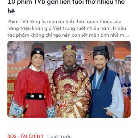
10 phim TVB gắn liền tuổi thơ nhiều thế
hệ
Phim TVB từng là món ăn tinh thần quen thuộc của
hàng triệu khán giả Việt trong suốt nhiều năm. Nhiều
tác phẩm không chỉ tạo nên cơn sốt màn ảnh nhỏ mà
còn trở thành ký ức khó quên của cả một thế hệ.
BĐS - TÀI CHÍNH
1 giờ trước