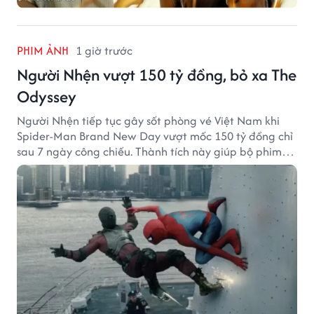
PHIM ẢNH
1 giờ trước
Người Nhện vượt 150 tỷ đồng, bỏ xa The
Odyssey
Người Nhện tiếp tục gây sốt phòng vé Việt Nam khi
Spider-Man Brand New Day vượt mốc 150 tỷ đồng chỉ
sau 7 ngày công chiếu. Thành tích này giúp bộ phim
của Tom Holland tạo khoảng cách đáng kể với The
Odyssey trên đường đua doanh thu.