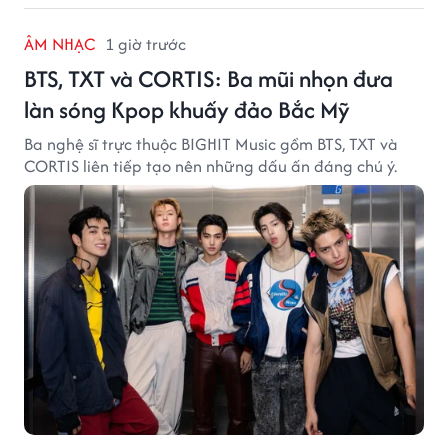
ÂM NHẠC
1 giờ trước
BTS, TXT và CORTIS: Ba mũi nhọn đưa
làn sóng Kpop khuấy đảo Bắc Mỹ
Ba nghệ sĩ trực thuộc BIGHIT Music gồm BTS, TXT và
CORTIS liên tiếp tạo nên những dấu ấn đáng chú ý.