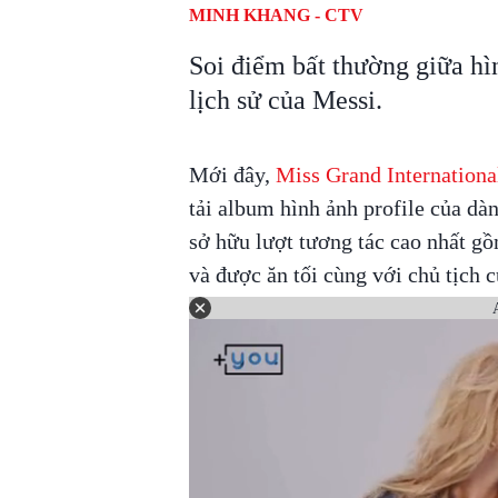
MINH KHANG - CTV
Soi điểm bất thường giữa h
lịch sử của Messi.
Mới đây,
Miss Grand Internation
tải album hình ảnh profile của dà
sở hữu lượt tương tác cao nhất gồm
và được ăn tối cùng với chủ tịch 