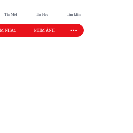
Tin Mới
Tin Hot
Tìm kiếm
M NHẠC
PHIM ẢNH
SAO SPORT