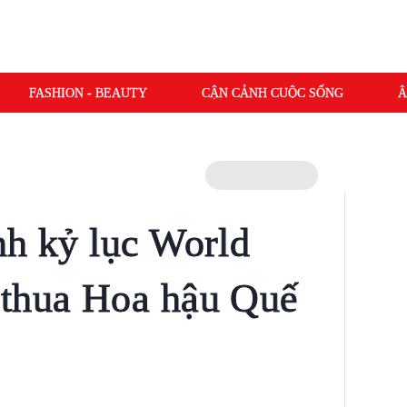
FASHION - BEAUTY
CẬN CẢNH CUỘC SỐNG
Â
nh kỷ lục World
 thua Hoa hậu Quế