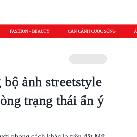
FASHION - BEAUTY
CẬN CẢNH CUỘC SỐNG
Â
bộ ảnh streetstyle
òng trạng thái ẩn ý
với phong cách khác lạ trên đất Mỹ