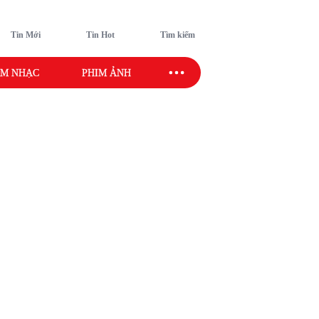
Tin Mới
Tin Hot
Tìm kiếm
M NHẠC
PHIM ẢNH
SAO SPORT