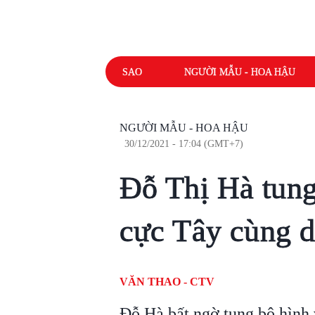
SAO
NGƯỜI MẪU - HOA HẬU
NGƯỜI MẪU - HOA HẬU
30/12/2021 - 17:04 (GMT+7)
Đỗ Thị Hà tung 
cực Tây cùng d
VĂN THAO - CTV
Đỗ Hà bất ngờ tung bộ hình 