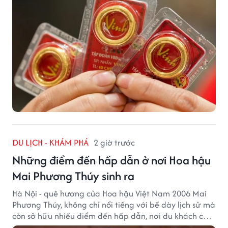
DU LỊCH - KHÁM PHÁ
2 giờ trước
Những điểm đến hấp dẫn ở nơi Hoa hậu
Mai Phương Thúy sinh ra
Hà Nội - quê hương của Hoa hậu Việt Nam 2006 Mai
Phương Thúy, không chỉ nổi tiếng với bề dày lịch sử mà
còn sở hữu nhiều điểm đến hấp dẫn, nơi du khách có
thể cảm nhận trọn vẹn vẻ đẹp cổ kính xen lẫn nhịp