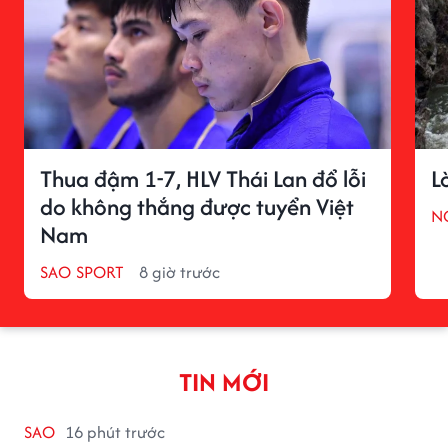
Thua đậm 1-7, HLV Thái Lan đổ lỗi
L
do không thắng được tuyển Việt
N
Nam
SAO SPORT
8 giờ trước
TIN MỚI
SAO
16 phút trước