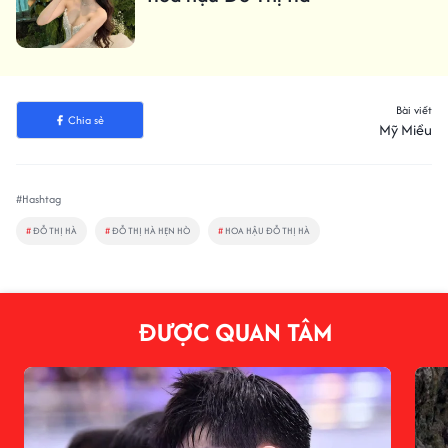
Bài viết
Chia sẻ
Mỹ Miều
#Hashtag
#
ĐỖ THỊ HÀ
#
ĐỖ THỊ HÀ HẸN HÒ
#
HOA HẬU ĐỖ THỊ HÀ
ĐƯỢC QUAN TÂM