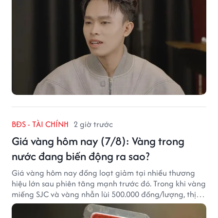
BĐS - TÀI CHÍNH
2 giờ trước
Giá vàng hôm nay (7/8): Vàng trong
nước đang biến động ra sao?
Giá vàng hôm nay đồng loạt giảm tại nhiều thương
hiệu lớn sau phiên tăng mạnh trước đó. Trong khi vàng
miếng SJC và vàng nhẫn lùi 500.000 đồng/lượng, thị
trường vẫn duy trì mặt bằng giá cao, với sự chênh
lệch đáng kể giữa các doanh nghiệp.