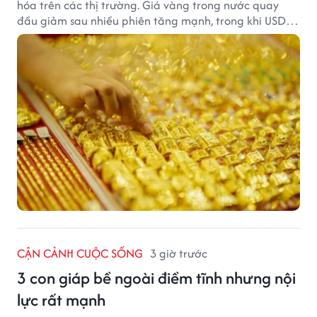
hóa trên các thị trường. Giá vàng trong nước quay
đầu giảm sau nhiều phiên tăng mạnh, trong khi USD
tại ngân hàng tiếp tục suy yếu dù tỷ giá trung tâm lập
đỉnh mới.
CẬN CẢNH CUỘC SỐNG
3 giờ trước
3 con giáp bề ngoài điềm tĩnh nhưng nội
lực rất mạnh