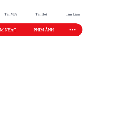
Tin Mới
Tin Hot
Tìm kiếm
M NHẠC
PHIM ẢNH
SAO SPORT