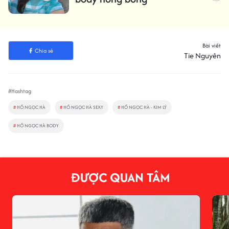
Bài viết
Chia sẻ
Tie Nguyên
#Hashtag
#
HỒ NGỌC HÀ
#
HỒ NGỌC HÀ SEXY
#
HỒ NGỌC HÀ - KIM LÝ
#
HỒ NGỌC HÀ BODY
ĐƯỢC QUAN TÂM