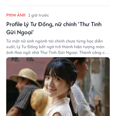
PHIM ẢNH
1 giờ trước
Profile Lý Tư Đồng, nữ chính 'Thư Tình
Gửi Ngoại'
Từ một nữ sinh ngành tài chính chưa từng học diễn
xuất, Lý Tư Đồng bất ngờ trở thành hiện tượng màn
ảnh Hoa ngữ nhờ Thư Tình Gửi Ngoại. Thành công của
bộ phim doanh thu hơn 8.100 tỷ đồng đã mở ra bước
ngoặt lớn trong cuộc đời cô gái sinh năm 2004.