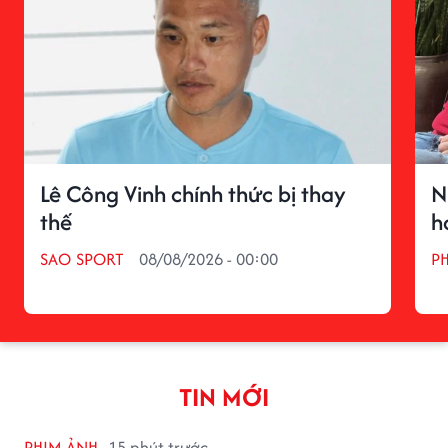
Lê Công Vinh chính thức bị thay
N
thế
h
SAO SPORT
08/08/2026 - 00:00
P
TIN MỚI
PHIM ẢNH
15 phút trước