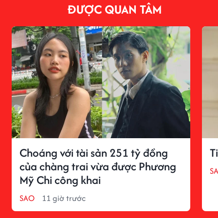
ĐƯỢC QUAN TÂM
Choáng với tài sản 251 tỷ đồng
T
của chàng trai vừa được Phương
S
Mỹ Chi công khai
SAO
11 giờ trước