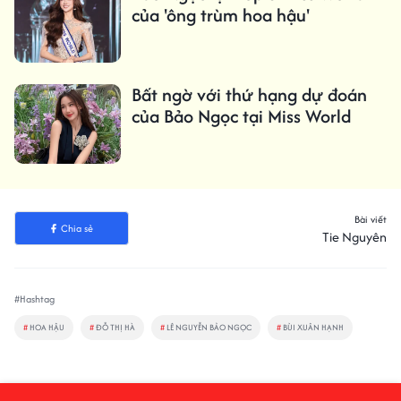
của 'ông trùm hoa hậu'
Bất ngờ với thứ hạng dự đoán
của Bảo Ngọc tại Miss World
Bài viết
Chia sẻ
Tie Nguyên
#Hashtag
#
HOA HẬU
#
ĐỖ THỊ HÀ
#
LÊ NGUYỄN BẢO NGỌC
#
BÙI XUÂN HẠNH