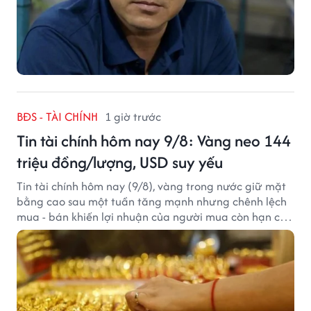
BĐS - TÀI CHÍNH
1 giờ trước
Tin tài chính hôm nay 9/8: Vàng neo 144
triệu đồng/lượng, USD suy yếu
Tin tài chính hôm nay (9/8), vàng trong nước giữ mặt
bằng cao sau một tuần tăng mạnh nhưng chênh lệch
mua - bán khiến lợi nhuận của người mua còn hạn chế,
trong khi USD chịu sức ép sau dữ liệu việc làm Mỹ gây
thất vọng.