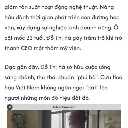
giảm tần suất hoạt động nghệ thuật. Nàng
hậu dành thời gian phát triển con đường học
vấn, xây dựng sự nghiệp kinh doanh riêng. Ở
cột mốc 22 tuổi, Đỗ Thị Hà gây trầm trồ khi trở
thành CEO một thẩm mỹ viện.
Dạo gần đây, Đỗ Thị Hà sở hữu cuộc sống
sang chảnh, thư thái chuẩn "phú bà". Cựu Hoa
hậu Việt Nam không ngần ngại "dát" lên
người những món đồ hiệu đắt đỏ.
Advertisement