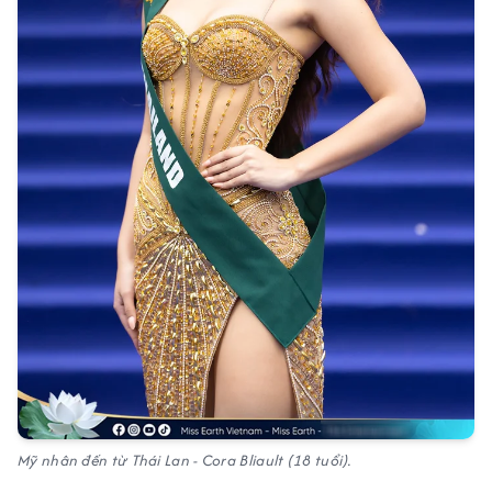
Mỹ nhân đến từ Thái Lan - Cora Bliault (18 tuổi).