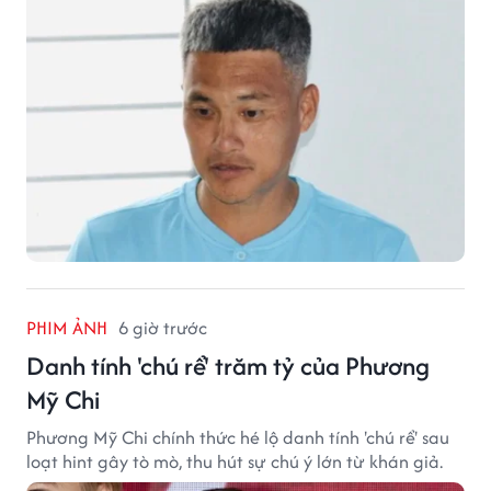
PHIM ẢNH
6 giờ trước
Danh tính 'chú rể' trăm tỷ của Phương
Mỹ Chi
Phương Mỹ Chi chính thức hé lộ danh tính 'chú rể' sau
loạt hint gây tò mò, thu hút sự chú ý lớn từ khán giả.