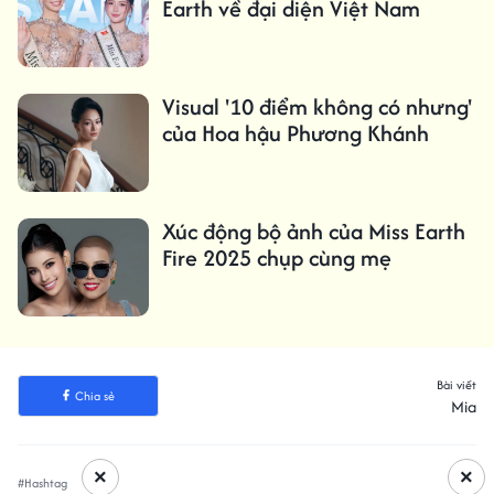
Earth về đại diện Việt Nam
Visual '10 điểm không có nhưng'
của Hoa hậu Phương Khánh
Xúc động bộ ảnh của Miss Earth
Fire 2025 chụp cùng mẹ
Bài viết
Chia sẻ
Mia
×
×
#Hashtag