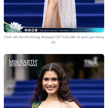
Chân dài Munkhchimeg Batjargal (27 tuổi) đến từ quốc gia Mông
Cổ.