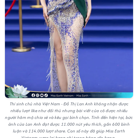
Thí sinh chủ nhà Việt Nam - Đỗ Thị Lan Anh không nhận được
nhiều lượt like như đối thủ nhưng bài viết của cô được nhiều
người hâm mộ chia sẻ và kêu gọi bình chọn. Tính đến hiện tại, bức
ảnh của Lan Anh đạt được 11.000 nút yêu thích, gần 600 bình
luận và 114.000 lượt share. Con số này đã giúp Miss Earth
Vietnam vươn lại hạng nhì trong bảng xếp hạng.