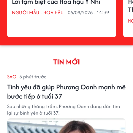
Lời tạm biệt của Hoa hậu Ý Nhi
H
T
NGƯỜI MẪU - HOA HẬU
06/08/2026 - 14:39
H
TIN MỚI
SAO
3 phút trước
Tình yêu đã giúp Phương Oanh mạnh mẽ
bước tiếp ở tuổi 37
Sau những thăng trầm, Phương Oanh đang dần tìm
lại sự bình yên ở tuổi 37.