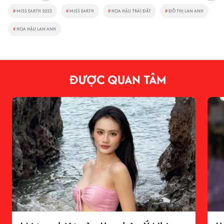
#
MISS EARTH 2023
#
MISS EARTH
#
HOA HẬU TRÁI ĐẤT
#
ĐỖ THỊ LAN ANH
#
HOA HẬU LAN ANH
ĐƯỢC QUAN TÂM