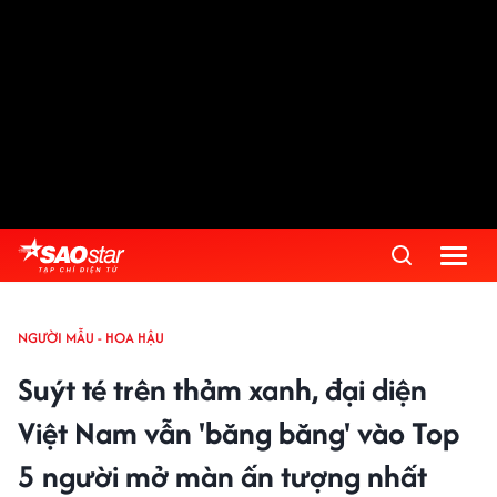
NGƯỜI MẪU - HOA HẬU
Suýt té trên thảm xanh, đại diện
Việt Nam vẫn 'băng băng' vào Top
5 người mở màn ấn tượng nhất