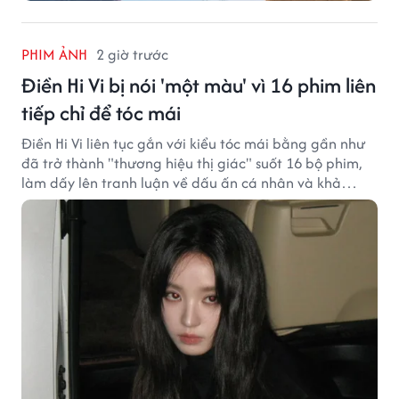
PHIM ẢNH
2 giờ trước
Điền Hi Vi bị nói 'một màu' vì 16 phim liên
tiếp chỉ để tóc mái
Điền Hi Vi liên tục gắn với kiểu tóc mái bằng gần như
đã trở thành "thương hiệu thị giác" suốt 16 bộ phim,
làm dấy lên tranh luận về dấu ấn cá nhân và khả
năng biến hóa trên màn ảnh.