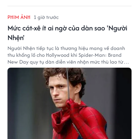
PHIM ẢNH
1 giờ trước
Mức cát-xê ít ai ngờ của dàn sao 'Người
Nhện'
Người Nhện tiếp tục là thương hiệu mang về doanh
thu khổng lồ cho Hollywood khi Spider-Man: Brand
New Day quy tụ dàn diễn viên nhận mức thù lao từ
hàng chục đến hàng trăm tỷ đồng. Thành công phòng
vé của bộ phim cũng giúp nhiều ngôi sao sở hữu khoản
thu nhập đáng mơ ước.