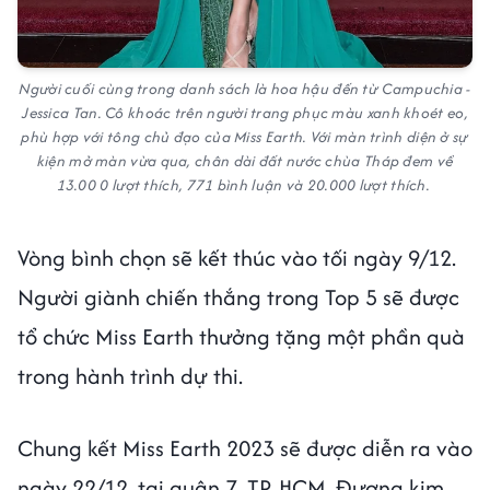
Người cuối cùng trong danh sách là hoa hậu đến từ Campuchia -
Jessica Tan. Cô khoác trên người trang phục màu xanh khoét eo,
phù hợp với tông chủ đạo của Miss Earth. Với màn trình diện ở sự
kiện mở màn vừa qua, chân dài đất nước chùa Tháp đem về
13.00 0 lượt thích, 771 bình luận và 20.000 lượt thích.
Vòng bình chọn sẽ kết thúc vào tối ngày 9/12.
Người giành chiến thắng trong Top 5 sẽ được
tổ chức Miss Earth thưởng tặng một phần quà
trong hành trình dự thi.
Chung kết Miss Earth 2023 sẽ được diễn ra vào
ngày 22/12, tại quận 7, TP. HCM. Đương kim