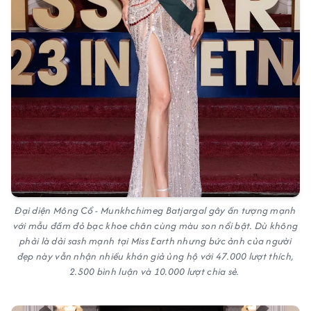
Đại diện Mông Cổ - Munkhchimeg Batjargal gây ấn tượng mạnh
với mẫu đầm đỏ bạc khoe chân cùng màu son nổi bật. Dù không
phải là dải sash mạnh tại Miss Earth nhưng bức ảnh của người
đẹp này vẫn nhận nhiều khán giả ủng hộ với 47.000 lượt thích,
2.500 bình luận và 10.000 lượt chia sẻ.