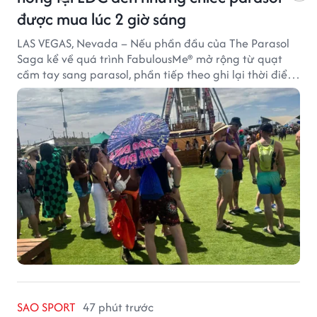
được mua lúc 2 giờ sáng
LAS VEGAS, Nevada – Nếu phần đầu của The Parasol
Saga kể về quá trình FabulousMe® mở rộng từ quạt
cầm tay sang parasol, phần tiếp theo ghi lại thời điểm
sản phẩm được thị trường đón nhận và dần vượt khỏi
công năng che nắng thông thường.
SAO SPORT
47 phút trước