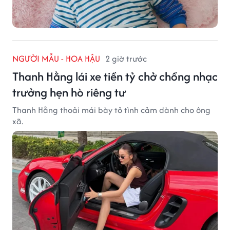
NGƯỜI MẪU - HOA HẬU
2 giờ trước
Thanh Hằng lái xe tiền tỷ chở chồng nhạc
trưởng hẹn hò riêng tư
Thanh Hằng thoải mái bày tỏ tình cảm dành cho ông
xã.