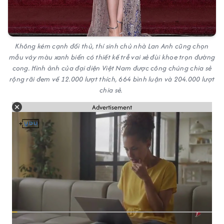
Không kém cạnh đối thủ, thí sinh chủ nhà Lan Anh cũng chọn
mẫu váy màu xanh biển có thiết kế trễ vai xẻ đùi khoe trọn đường
cong. Hình ảnh của đại diện Việt Nam được công chúng chia sẻ
rộng rãi đem về 12.000 lượt thích, 664 bình luận và 204.000 lượt
chia sẻ.
Advertisement