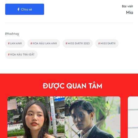
Bài viết
Chia sẻ
Mia
#Hashtag
#
LAN ANH
#
HOA HẬU LAN ANH
#
MISS EARTH 2023
#
MISS EARTH
#
HOA HẬU TRÁI ĐẤT
ĐƯỢC QUAN TÂM