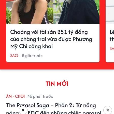
Choáng với tài sản 251 tỷ đồng
L
của chàng trai vừa được Phương
t
Mỹ Chi công khai
S
SAO
8 giờ trước
TIN MỚI
ĂN - CHƠI
46 phút trước
The Parasol Saga – Phần 2: Từ nắng
×
×
nóng tại EDC đến những chiếc parasol