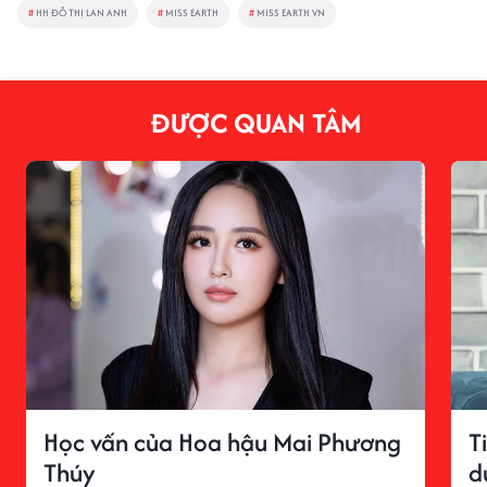
#
HH ĐỖ THỊ LAN ANH
#
MISS EARTH
#
MISS EARTH VN
ĐƯỢC QUAN TÂM
Học vấn của Hoa hậu Mai Phương
T
Thúy
d