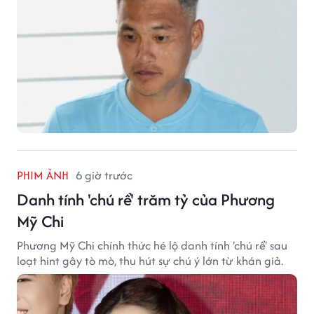
PHIM ẢNH
6 giờ trước
Danh tính 'chú rể' trăm tỷ của Phương
Mỹ Chi
Phương Mỹ Chi chính thức hé lộ danh tính 'chú rể' sau
loạt hint gây tò mò, thu hút sự chú ý lớn từ khán giả.