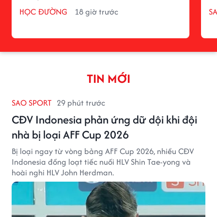
HỌC ĐƯỜNG
18 giờ trước
S
TIN MỚI
SAO SPORT
29 phút trước
CĐV Indonesia phản ứng dữ dội khi đội
nhà bị loại AFF Cup 2026
Bị loại ngay từ vòng bảng AFF Cup 2026, nhiều CĐV
Indonesia đồng loạt tiếc nuối HLV Shin Tae-yong và
hoài nghi HLV John Herdman.