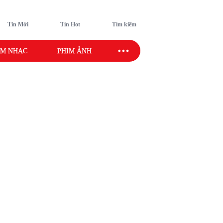
Tin Mới
Tin Hot
Tìm kiếm
M NHẠC
PHIM ẢNH
SAO SPORT