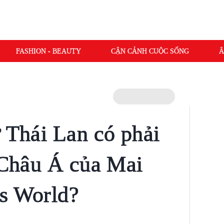
FASHION - BEAUTY
CẬN CẢNH CUỘC SỐNG
Â
ừ Thái Lan có phải
1 Châu Á của Mai
s World?