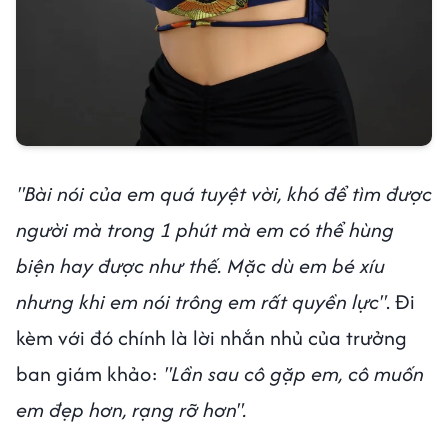
"Bài nói của em quá tuyệt vời, khó để tìm được
người mà trong 1 phút mà em có thể hùng
biện hay được như thế. Mặc dù em bé xíu
nhưng khi em nói trông em rất quyền lực"
. Đi
kèm với đó chính là lời nhắn nhủ của trưởng
ban giám khảo:
"Lần sau cô gặp em, cô muốn
em đẹp hơn, rạng rỡ hơn".