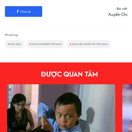
Bài viết
Chia sẻ
Xuyến Chi
#Hashtag
#
HOA HẬU
#
MISS UNIVERSE VIETNAM
#
HOA HẬU HOÀN VŨ VIỆT NAM
ĐƯỢC QUAN TÂM