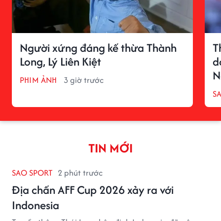
Người xứng đáng kế thừa Thành
T
Long, Lý Liên Kiệt
d
N
PHIM ẢNH
3 giờ trước
S
TIN MỚI
SAO SPORT
2 phút trước
Địa chấn AFF Cup 2026 xảy ra với
Indonesia