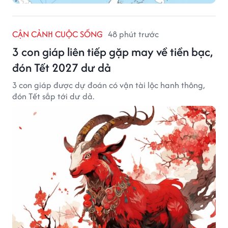
CẬN CẢNH CUỘC SỐNG
48 phút trước
3 con giáp liên tiếp gặp may về tiền bạc,
đón Tết 2027 dư dả
3 con giáp được dự đoán có vận tài lộc hanh thông,
đón Tết sắp tới dư dả.