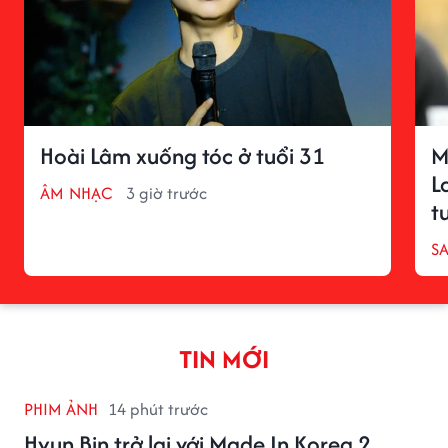
Hoài Lâm xuống tóc ở tuổi 31
M
L
ÂM NHẠC
3 giờ trước
t
S
TIN MỚI
PHIM ẢNH
14 phút trước
Hyun Bin trở lại với Made In Korea 2