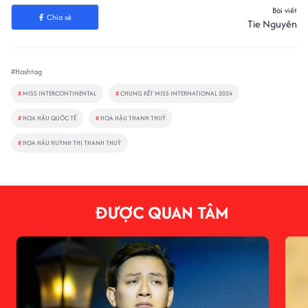
Bài viết
Chia sẻ
Tie Nguyên
#Hashtag
#
MISS INTERCONTINENTAL
#
CHUNG KẾT MISS INTERNATIONAL 2024
#
HOA HẬU QUỐC TẾ
#
HOA HẬU THANH THUỶ
#
HOA HẬU HUỲNH THỊ THANH THUỶ
ĐƯỢC QUAN TÂM