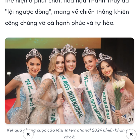
thể hiện ở phút chót, Hoa hậu Thanh Thủy đã
"lội ngược dòng", mang về chiến thắng khiến
công chúng vỡ oà hạnh phúc và tự hào.
Kết quả chung cuộc của Miss International 2024 khiến khán giả
×
×
vỡ oà.