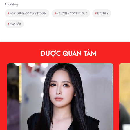
#Hashtag
#
HOA HẬU QUỐC GIA VIỆT NAM
#
NGUYỄN NGỌC KIỀU DUY
#
KIỀU DUY
#
HOA HẬU
ĐƯỢC QUAN TÂM