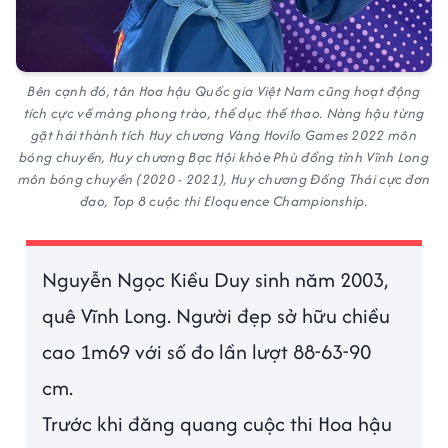
Bên cạnh đó, tân Hoa hậu Quốc gia Việt Nam cũng hoạt động
tích cực về mảng phong trào, thể dục thể thao. Nàng hậu từng
gặt hái thành tích Huy chương Vàng Hovilo Games 2022 môn
bóng chuyền, Huy chương Bạc Hội khỏe Phù đổng tỉnh Vĩnh Long
môn bóng chuyền (2020 - 2021), Huy chương Đồng Thái cực đơn
đao, Top 8 cuộc thi Eloquence Championship.
Nguyễn Ngọc Kiều Duy sinh năm 2003,
quê Vĩnh Long. Người đẹp sở hữu chiều
cao 1m69 với số đo lần lượt 88-63-90
cm.
Trước khi đăng quang cuộc thi Hoa hậu