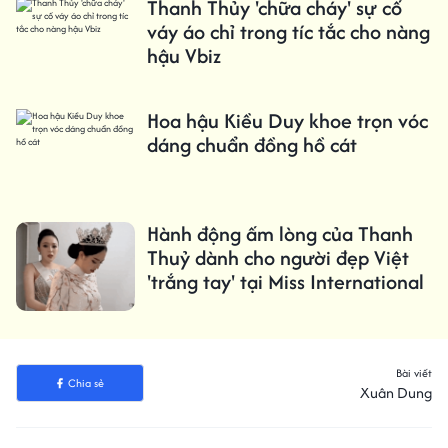
Thanh Thủy 'chữa cháy' sự cố
váy áo chỉ trong tíc tắc cho nàng
hậu Vbiz
Hoa hậu Kiều Duy khoe trọn vóc
dáng chuẩn đồng hồ cát
Hành động ấm lòng của Thanh
Thuỷ dành cho người đẹp Việt
'trắng tay' tại Miss International
Bài viết
Chia sẻ
Xuân Dung