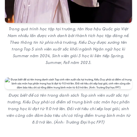
Trong quá trình học tập tại trường, tân Hoa hậu Quốc gia Việt
Nam nhiều lần được vinh danh bởi thành tích học tập đáng nể.
Theo thông tin từ phía nhà trường, Kiều Duy được xướng tên
trong Top 5 sinh viên xuất sắc khối ngành Ngôn ngữ học kì
Summer năm 2024, Sinh viên giỏi 3 học kì liên tiếp Spring,
Summer, Fall năm 2023.
Được biết để có tên trong danh sách Top sinh viên xuất sắc tại
trường, Kiều Duy phải có điểm số trung bình các môn học phần
trong học kì đạt từ 9.0 trở lên. Đối với tiêu chí xếp loại giỏi, sinh
viên cũng cần đảm bảo tiêu chí có tổng điểm trung bình môn từ
8.0 trở lên. (Ảnh: Trường Đại học FPT)