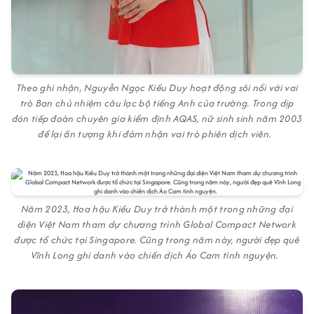
Theo ghi nhận, Nguyễn Ngọc Kiều Duy hoạt động sôi nổi với vai
trò Ban chủ nhiệm câu lạc bộ tiếng Anh của trường. Trong dịp
đón tiếp đoàn chuyên gia kiểm định AQAS, nữ sinh sinh năm 2003
để lại ấn tượng khi đảm nhận vai trò phiên dịch viên.
Năm 2023, Hoa hậu Kiều Duy trở thành một trong những đại
diện Việt Nam tham dự chương trình Global Compact Network
được tổ chức tại Singapore. Cũng trong năm này, người đẹp quê
Vĩnh Long ghi danh vào chiến dịch Áo Cam tình nguyện.