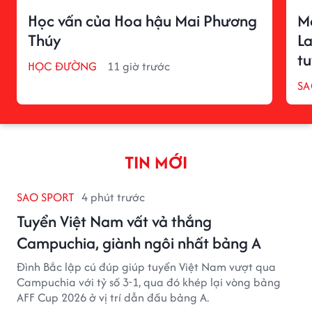
Học vấn của Hoa hậu Mai Phương
M
Thúy
La
t
HỌC ĐƯỜNG
11 giờ trước
SA
TIN MỚI
SAO SPORT
4 phút trước
Tuyển Việt Nam vất vả thắng
Campuchia, giành ngôi nhất bảng A
Đình Bắc lập cú đúp giúp tuyển Việt Nam vượt qua
Campuchia với tỷ số 3-1, qua đó khép lại vòng bảng
AFF Cup 2026 ở vị trí dẫn đầu bảng A.