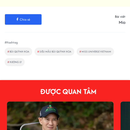
Bài viết
Chia sẻ
Mia
#Hashtag
#
BÙI QUỲNH HOA
#
SIÊU MẪU BÙI QUỲNH HOA
#
MISS UNIVERSE VIETNAM
#
HƯƠNG LY
ĐƯỢC QUAN TÂM