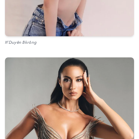
H'Duyên Bkrông