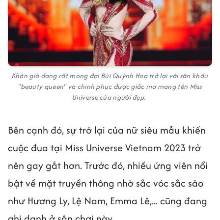
Khán giả đang rất mong đợi Bùi Quỳnh Hoa trở lại với sân khấu
"beauty queen" và chinh phục được giấc mơ mang tên Miss
Universe của người đẹp.
Bên cạnh đó, sự trở lại của nữ siêu mẫu khiến
cuộc đua tại Miss Universe Vietnam 2023 trở
nên gay gắt hơn. Trước đó, nhiều ứng viên nổi
bật về mặt truyền thông nhờ sắc vóc sắc sảo
như Hương Ly, Lệ Nam,
Emma Lê,... cũng đang
ghi danh ở sân chơi này.