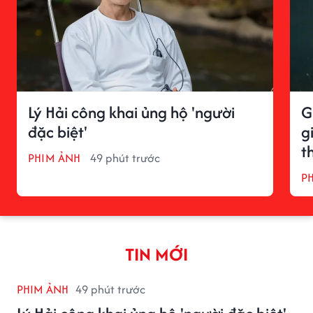
Lý Hải công khai ủng hộ 'người
G
đặc biệt'
g
t
PHIM ẢNH
49 phút trước
P
TIN MỚI
PHIM ẢNH
49 phút trước