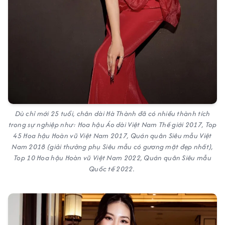
Dù chỉ mới 25 tuổi, chân dài Hà Thành đã có nhiều thành tích
trong sự nghiệp như: Hoa hậu Áo dài Việt Nam Thế giới 2017, Top
45 Hoa hậu Hoàn vũ Việt Nam 2017, Quán quân Siêu mẫu Việt
Nam 2018 (giải thưởng phụ
Siêu mẫu có gương mặt đẹp nhất),
Top 10 Hoa hậu Hoàn vũ Việt Nam 2022, Quán quân Siêu mẫu
Quốc tế 2022.