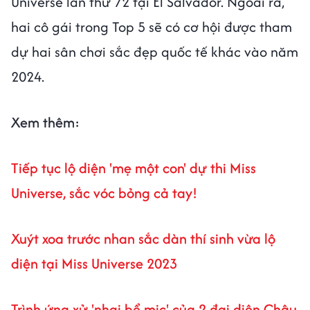
Universe lần thứ 72 tại El Salvador. Ngoài ra,
hai cô gái trong Top 5 sẽ có cơ hội được tham
dự hai sân chơi sắc đẹp quốc tế khác vào năm
2024.
Xem thêm:
Tiếp tục lộ diện 'mẹ một con' dự thi Miss
Universe, sắc vóc bỏng cả tay!
Xuýt xoa trước nhan sắc dàn thí sinh vừa lộ
diện tại Miss Universe 2023
Trình ứng xử 'nhai bể mic' của 2 đại diện Châu