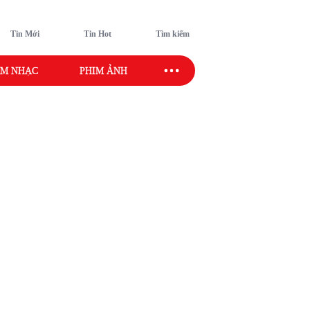
Tin Mới
Tin Hot
Tìm kiếm
M NHẠC
PHIM ẢNH
SAO SPORT