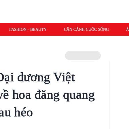
FASHION - BEAUTY
CẬN CẢNH CUỘC SỐNG
Â
ại dương Việt
về hoa đăng quang
rau héo