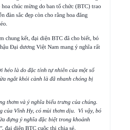
ó hoa chúc mừng do ban tổ chức (BTC) trao
iễn đàn sắc đẹp còn cho rằng hoa đăng
héo.
m chung kết, đại diện BTC đã cho biết, bó
 hậu Đại dương Việt Nam mang ý nghĩa rất
 héo là do đặc tính tự nhiên của một số
vừa ngắt khỏi cành là đã nhanh chóng bị
ng thơm và ý nghĩa biểu trưng của chúng.
g của Vĩnh Hy, có mùi thơm dịu. Vì vậy, bó
a đựng ý nghĩa đặc biệt trong khoảnh
"
, đại diện BTC cuộc thi chia sẻ.