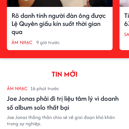
Rõ danh tính người đàn ông được
T
Lệ Quyên giấu kín suốt thời gian
6
qua
S
ÂM NHẠC
9 giờ trước
TIN MỚI
ÂM NHẠC
16 phút trước
Joe Jonas phải đi trị liệu tâm lý vì doanh
số album solo thất bại
Joe Jonas thẳng thắn chia sẻ về giai đoạn khó khăn
trong sự nghiệp.