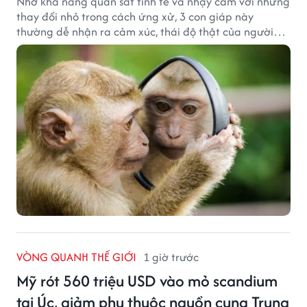
Nhờ khả năng quan sát tinh tế và nhạy cảm với những
thay đổi nhỏ trong cách ứng xử, 3 con giáp này
thường dễ nhận ra cảm xúc, thái độ thật của người
đối diện.
VÒNG QUANH THẾ GIỚI
1 giờ trước
Mỹ rót 560 triệu USD vào mỏ scandium
tại Úc, giảm phụ thuộc nguồn cung Trung