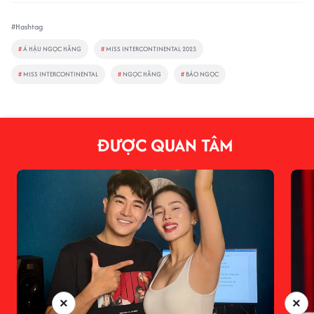
#Hashtag
#
Á HẬU NGỌC HẰNG
#
MISS INTERCONTINENTAL 2023
#
MISS INTERCONTINENTAL
#
NGỌC HẰNG
#
BẢO NGỌC
ĐƯỢC QUAN TÂM
×
×