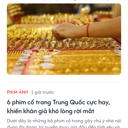
trong khi USD chịu sức ép sau dữ liệu việc làm Mỹ gây
thất vọng.
PHIM ẢNH
1 giờ trước
6 phim cổ trang Trung Quốc cực hay,
khiến khán giả khó lòng rời mắt
Dưới đây là những bộ phim cổ trang gây chú ý nhờ nội
dung đa dạng, từ quyền mưu, gia đấu đến tình yêu và