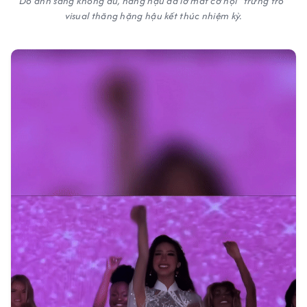
Do ánh sáng không đủ, nàng hậu đã lỡ mất cơ hội "trưng trổ"
visual thăng hặng hậu kết thúc nhiệm kỳ.