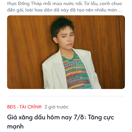
thực Đồng Tháp mỗi mùa nước nổi. Từ lẩu, canh chua
đến gỏi, loài hoa dân dã này đã tạo nên nhiều món
ngon khiến du khách khó quên.
BĐS - TÀI CHÍNH
2 giờ trước
Giá xăng dầu hôm nay 7/8: Tăng cực
mạnh