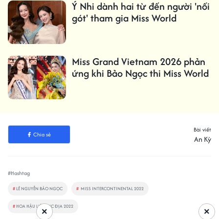
Ý Nhi dành hai từ đến người 'nối
gót' tham gia Miss World
Miss Grand Vietnam 2026 phản
ứng khi Bảo Ngọc thi Miss World
Bài viết
Chia sẻ
An Kỳ
#Hashtag
#
LÊ NGUYỄN BẢO NGỌC
#
MISS INTERCONTINENTAL 2022
#
HOA HẬU LIÊN LỤC ĐỊA 2022
×
×