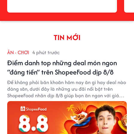
TIN MỚI
ĂN - CHƠI
4 phút trước
Điểm danh top những deal món ngon
“đáng tiền” trên ShopeeFood dịp 8/8
Để không phải băn khoăn hôm nay ăn gì hay deal nào
đáng săn, dưới đây là những ưu đãi nổi bật trên
ShopeeFood nhân dịp 8/8 giúp bạn ăn ngon với giá
hời mà không cần đắn đo.