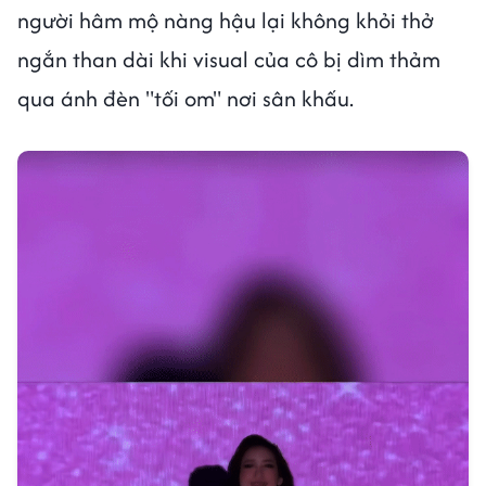
người hâm mộ nàng hậu lại không khỏi thở
ngắn than dài khi visual của cô bị dìm thảm
qua ánh đèn "tối om" nơi sân khấu.