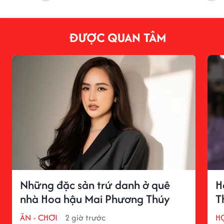
ĐƯỢC QUAN TÂM
Những đặc sản trứ danh ở quê
H
nhà Hoa hậu Mai Phương Thúy
T
ĂN - CHƠI
2 giờ trước
H