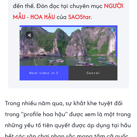
đến thế. Đón đọc tại chuyên mục
NGƯỜI
MẪU - HOA HẬU
của
SAOStar
.
Trong nhiều năm qua, sự khắt khe tuyệt đối
trong "profile hoa hậu" được xem là một trong
những yếu tố tiên quyết được áp dụng tại hầu
hết các sân chơi nhan sắc mang tầm cỡ quốc