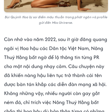
Bùi Quỳnh Hoa bị soi điểm mâu thuẫn trong phát ngôn và profile
gửi đến Miss Universe.
Còn nhớ vào năm 2022, sau ít giờ đăng quang
ngôi vị Hoa hậu các Dân tộc Việt Nam, Nông
Thuý Hằng bất ngờ để lộ thông tin từng PR
cho một nội dung nhạy cảm. Câu chuyện này
đã khiến nàng hậu liên tục trở thành cái tên
được bàn tán khắp các diễn đàn mạng xã hội.
Không những vậy, nhiều người còn gay gắt
ném đá, chỉ trích việc Nông Thuý Hằng bất
chấp thi hoa hậu dù bản thân từng có những