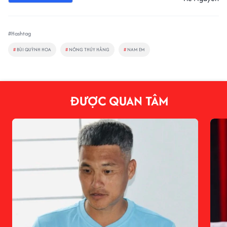
#Hashtag
#
BÙI QUỲNH HOA
#
NÔNG THÚY HẰNG
#
NAM EM
ĐƯỢC QUAN TÂM