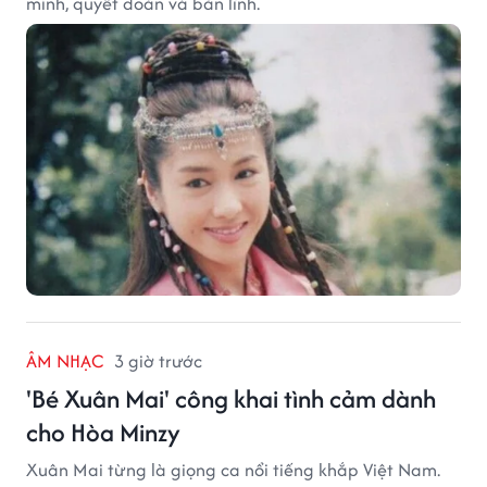
minh, quyết đoán và bản lĩnh.
ÂM NHẠC
3 giờ trước
'Bé Xuân Mai' công khai tình cảm dành
cho Hòa Minzy
Xuân Mai từng là giọng ca nổi tiếng khắp Việt Nam.