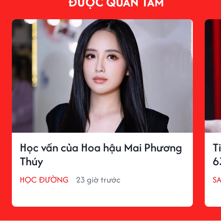
ĐƯỢC QUAN TÂM
Học vấn của Hoa hậu Mai Phương
T
Thúy
6
HỌC ĐƯỜNG
23 giờ trước
S