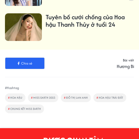
Tuyên bố cưới chồng của Hoa
hậu Thanh Thủy ở tuổi 24
Bài viết
Chia sẻ
Hương Bi
#Hashtag
#
HOA HẬU
#
MISS EARTH 2023
#
ĐỖ THỊ LAN ANH
#
HOA HẬU TRÁI ĐẤT
#
CHUNG KẾT MISS EARTH