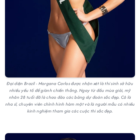
Đại diện Brazil - Morgana Carlos được nhận xét là thí sinh sở hữu
nhiều yếu tố để giành chiến thắng. Ngay từ đầu mùa giải, mỹ
nhân 28 tuổi đã là chao đảo các bảng dự đoán sắc đẹp. Cô là
nha sĩ, chuyên viên chỉnh hình hàm mặt và là người mẫu có nhiều
kinh nghiệm tham gia các cuộc thi sắc đẹp.