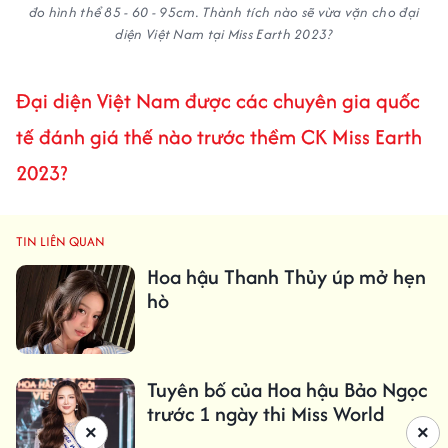
đo hình thể 85 - 60 - 95cm. Thành tích nào sẽ vừa vặn cho đại
diện Việt Nam tại Miss Earth 2023?
Đại diện Việt Nam được các chuyên gia quốc
tế đánh giá thế nào trước thềm CK Miss Earth
2023?
TIN LIÊN QUAN
Hoa hậu Thanh Thủy úp mở hẹn
hò
Tuyên bố của Hoa hậu Bảo Ngọc
trước 1 ngày thi Miss World
×
×