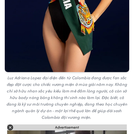
Luz Adriana Lopez đại diện đến từ Colombia đang được fan sắc
đẹp đặt cược cho chiếc vương miện ở mùa giải năm nay. Không
chỉ sở hữu nhan sắc yêu kiều làm mê đắm lòng người, cô còn sở
hữu body nóng bỏng không thí sinh nào làm lại. Đặc biết, cô
đang là kỹ sư môi trường chuyên nghiệp, đang theo học chuyên
ngành quản lý dự án - một lợi thế quá lớn để giúp dải sash
Colombia đội vương miện.
Advertisement