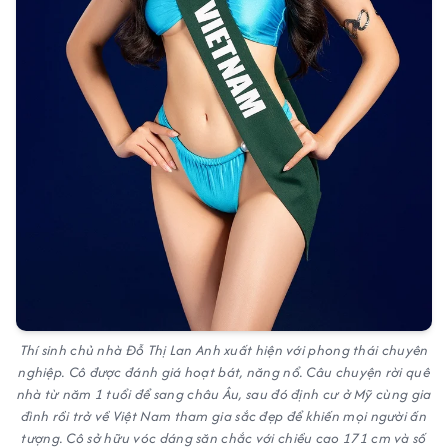
Thí sinh chủ nhà Đỗ Thị Lan Anh xuất hiện với phong thái chuyên
nghiệp. Cô được đánh giá hoạt bát, năng nổ. Câu chuyện rời quê
nhà từ năm 1 tuổi để sang châu Âu, sau đó định cư ở Mỹ cùng gia
đình rồi trở về Việt Nam tham gia sắc đẹp để khiến mọi người ấn
tượng. Cô sở hữu vóc dáng săn chắc với chiều cao 171 cm và số