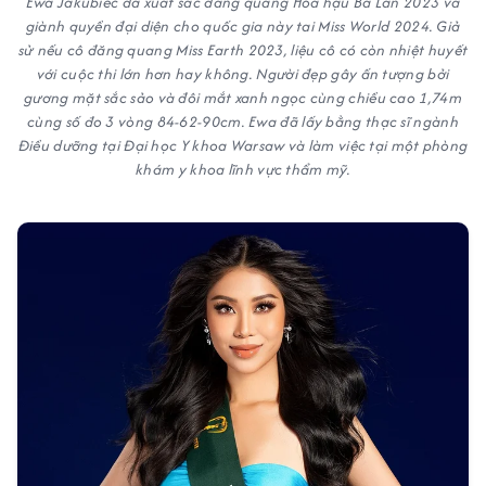
Ewa Jakubiec đã xuất sắc đăng quang Hoa hậu Ba Lan 2023 và
giành quyền đại diện cho quốc gia này tai Miss World 2024. Giả
sử nếu cô đăng quang Miss Earth 2023, liệu cô có còn nhiệt huyết
với cuộc thi lớn hơn hay không. Người đẹp gây ấn tượng bởi
gương mặt sắc sảo và đôi mắt xanh ngọc cùng chiều cao 1,74m
cùng số đo 3 vòng 84-62-90cm. Ewa đã lấy bằng thạc sĩ ngành
Điều dưỡng tại Đại học Y khoa Warsaw và làm việc tại một phòng
khám y khoa lĩnh vực thẩm mỹ.