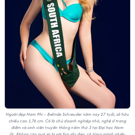
Người đẹp Nam Phi – Belinde Schreuder năm nay 27 tuổi, sở hữu
chiều cao 1,76 cm. Cô là chủ doanh nghiệp nhỏ, nghệ sĩ trang
điểm và sinh viên truyền thông năm thứ 3 tại Đại học Nam
Úc. Không còn quá xa lạ với fan sắc đẹp, cô từng giành nhiều