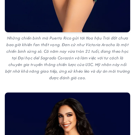
Những chiến binh mà Puerto Rico gửi tới Hoa hậu Trái đất chưa
bao giờ khiến fan thất vọng. Đơn cử như Victoria Arocho là một
chiến binh sừng sỏ. Cô năm nay vừa tròn 21 tuổi, đang theo học
tại Đại học del Sagrado Corazón và làm việc với tư cách là
chuyên gia truyền thông chiến lược của USC. Mỹ nhân này nổi
bật nhờ khả năng giao tiếp, ứng xử khéo léo và dự án môi trường
được đánh giá cao.