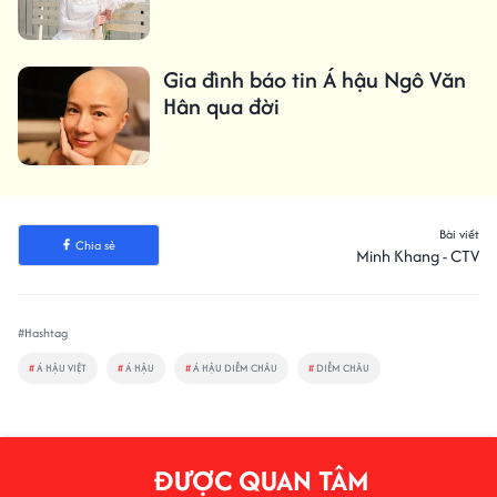
Gia đình báo tin Á hậu Ngô Văn
Hân qua đời
Bài viết
Chia sẻ
Minh Khang - CTV
#Hashtag
#
Á HẬU VIỆT
#
Á HẬU
#
Á HẬU DIỄM CHÂU
#
DIỄM CHÂU
ĐƯỢC QUAN TÂM