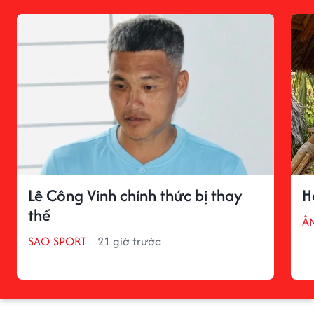
Lê Công Vinh chính thức bị thay
H
thế
Â
SAO SPORT
21 giờ trước